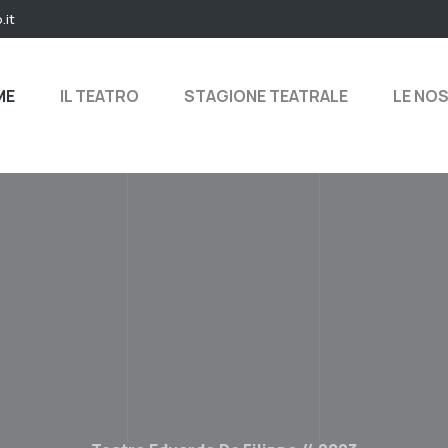
.it
ME
IL TEATRO
STAGIONE TEATRALE
LE NO