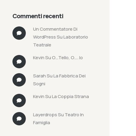
Commenti recenti
Un Commentatore Di
WordPress
Su
Laboratorio
Teatrale
Kevin
Su
O…tello, O…. Io
Sarah
Su
La Fabbrica Dei
Sogni
Kevin
Su
La Coppia Strana
Layerdrops
Su
Teatro In
Famiglia