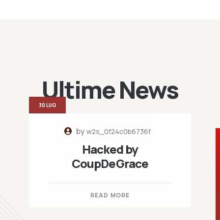
Ultime News
30 LUG
by
w2s_0f24c0b6736f
Hacked by
CoupDeGrace
READ MORE