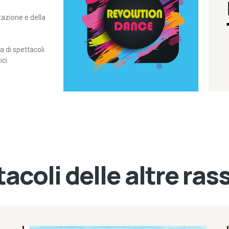
itazione e della
contemporanea – I Edizione
Rassegna di danza
Revolution Dance
di spettacoli
ci.
acoli delle altre ra