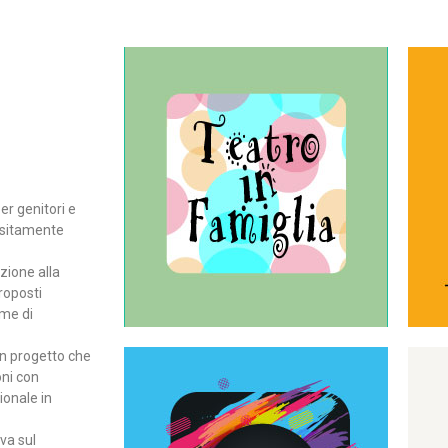
Continua
del teatro all’intera famiglia.
per far condividere e godere
rassegna di teatro concepita
er genitori e
Teatro In Famiglia è una
positamente
Teatro in famiglia
zione alla
roposti
rme di
un progetto che
oni con
ionale in
Continua
ova sul