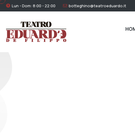
Lun - Dom: 8:00 - 22:00
botteghino@teatroeduardo.it
HO