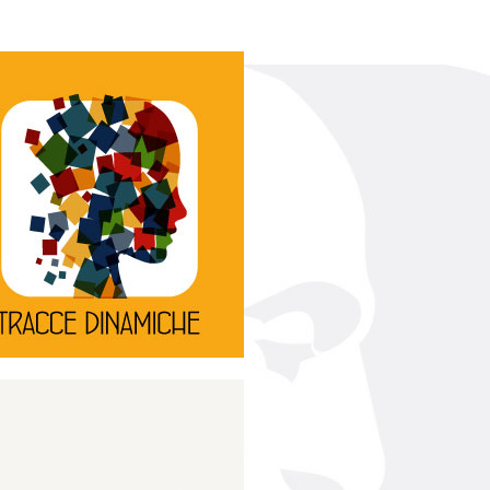
Continua
d’innovazione e sperimentale.
rassegna di teatro
Tracce Dinamiche è una
Tracce dinamiche
Continua