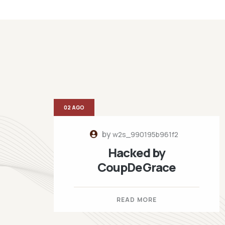
02 AGO
by
w2s_990195b961f2
Hacked by
CoupDeGrace
READ MORE