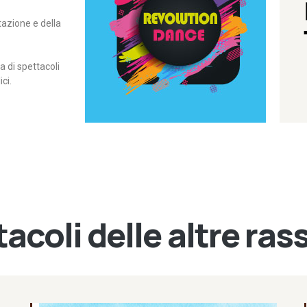
itazione e della
contemporanea – I Edizione
Rassegna di danza
Revolution Dance
di spettacoli
ci.
acoli delle altre ra