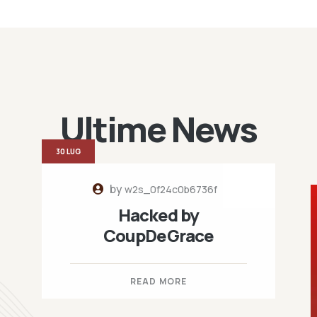
Ultime News
30 LUG
by
w2s_0f24c0b6736f
Hacked by
CoupDeGrace
READ MORE