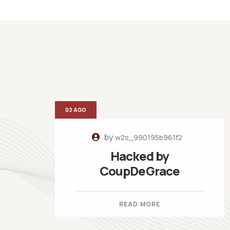
02 AGO
by
w2s_990195b961f2
Hacked by
CoupDeGrace
READ MORE