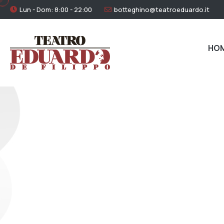
Lun - Dom: 8:00 - 22:00
botteghino@teatroeduardo.it
HO