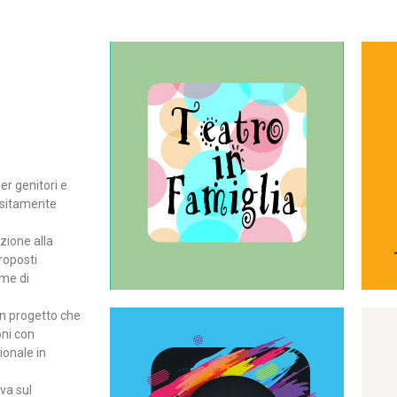
Continua
del teatro all’intera famiglia.
per far condividere e godere
rassegna di teatro concepita
er genitori e
Teatro In Famiglia è una
positamente
Teatro in famiglia
zione alla
roposti
rme di
un progetto che
oni con
ionale in
Continua
ova sul