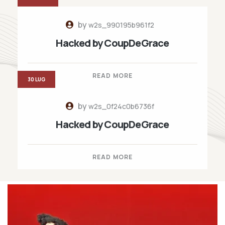
by
w2s_990195b961f2
Hacked by CoupDeGrace
READ MORE
30 LUG
by
w2s_0f24c0b6736f
Hacked by CoupDeGrace
READ MORE