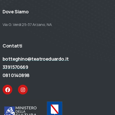
Dove Siamo
Via G. Verdi 25-37 Arzano, NA
Contatti
botteghino@teatroeduardo.it
3391570669
081 0140898