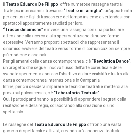
Il
Teatro Eduardo De Filippo
offre numerose rassegne teatrali.
Tra le più interessanti, troviamo
“Teatro in famiglia”
, un’opportunità
per genitori e figli di trascorrere del tempo insieme divertendosi con
spettacoli appositamente studiati per loro.
“Tracce dinamiche”
è invece una rassegna con una particolare
attenzione alla ricerca e alla sperimentazione di nuove forme
espressive. Verranno proposti spettacoli che rappresentano il
dinamico evolvere del teatro verso forme di comunicazioni sempre
più moderne e originali
Per gli amanti della danza contemporanea, c’è
“Revolution Dance”
,
un progetto che segue il nuovo flusso dell’arte coreutica e delle
svariate sperimentazioni con l’obiettivo di dare visibilità e lustro alla
danza contemporanea internazionale in Campania.
Infine, per chi desidera imparare le tecniche teatrali e mettersi alla
prova sul palcoscenico, c’è
“Laboratorio Teatrale”
.
Qui, i partecipanti hanno la possibilità di apprendere i segreti della
recitazione e della regia, collaborando alla creazione di uno
spettacolo.
Le rassegne del
Teatro Eduardo De Filippo
offrono una vasta
gamma di spettacoli e attività, creando un’esperienza teatrale