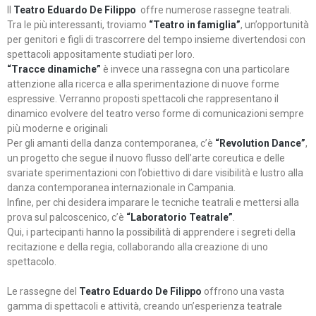
Il
Teatro Eduardo De Filippo
offre numerose rassegne teatrali.
Tra le più interessanti, troviamo
“Teatro in famiglia”
, un’opportunità
per genitori e figli di trascorrere del tempo insieme divertendosi con
spettacoli appositamente studiati per loro.
“Tracce dinamiche”
è invece una rassegna con una particolare
attenzione alla ricerca e alla sperimentazione di nuove forme
espressive. Verranno proposti spettacoli che rappresentano il
dinamico evolvere del teatro verso forme di comunicazioni sempre
più moderne e originali
Per gli amanti della danza contemporanea, c’è
“Revolution Dance”
,
un progetto che segue il nuovo flusso dell’arte coreutica e delle
svariate sperimentazioni con l’obiettivo di dare visibilità e lustro alla
danza contemporanea internazionale in Campania.
Infine, per chi desidera imparare le tecniche teatrali e mettersi alla
prova sul palcoscenico, c’è
“Laboratorio Teatrale”
.
Qui, i partecipanti hanno la possibilità di apprendere i segreti della
recitazione e della regia, collaborando alla creazione di uno
spettacolo.
Le rassegne del
Teatro Eduardo De Filippo
offrono una vasta
gamma di spettacoli e attività, creando un’esperienza teatrale