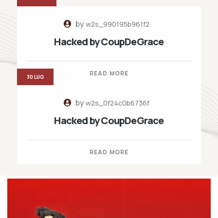
by
w2s_990195b961f2
Hacked by CoupDeGrace
READ MORE
30 LUG
by
w2s_0f24c0b6736f
Hacked by CoupDeGrace
READ MORE