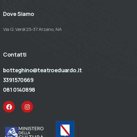
Dove Siamo
Via G. Verdi 25-37 Arzano, NA
Contatti
botteghino@teatroeduardo.it
3391570669
081 0140898