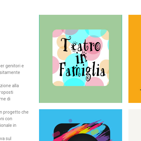
Continua
del teatro all’intera famiglia.
per far condividere e godere
rassegna di teatro concepita
er genitori e
Teatro In Famiglia è una
positamente
Teatro in famiglia
zione alla
roposti
rme di
un progetto che
oni con
ionale in
Continua
ova sul