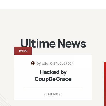
Ultime News
30 LUG
by
w2s_0f24c0b6736f
Hacked by
CoupDeGrace
READ MORE