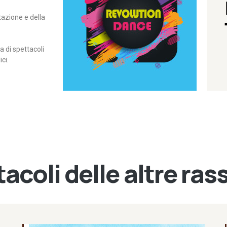
itazione e della
contemporanea – I Edizione
Rassegna di danza
Revolution Dance
di spettacoli
ci.
acoli delle altre ra