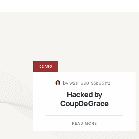
02 AGO
by
w2s_990195b961f2
Hacked by
CoupDeGrace
READ MORE