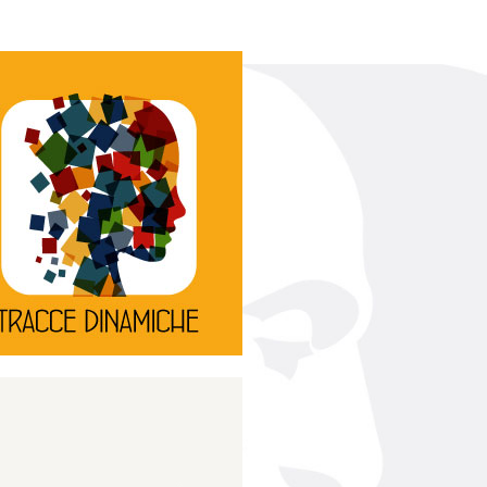
Continua
d’innovazione e sperimentale.
rassegna di teatro
Tracce Dinamiche è una
Tracce dinamiche
Continua