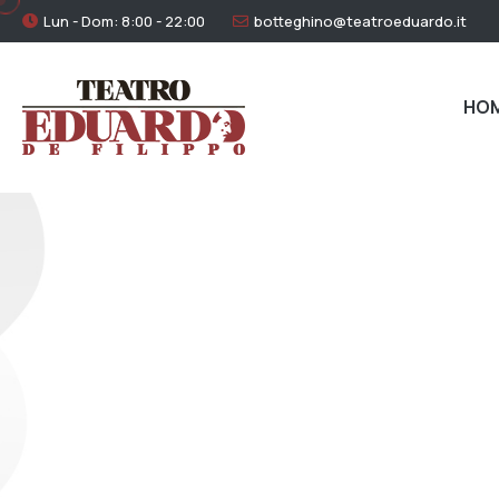
Lun - Dom: 8:00 - 22:00
botteghino@teatroeduardo.it
HO