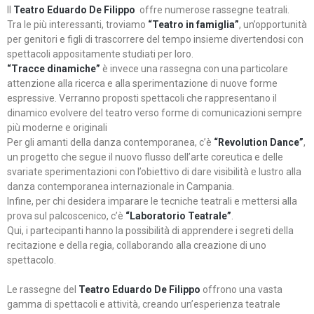
Il
Teatro Eduardo De Filippo
offre numerose rassegne teatrali.
Tra le più interessanti, troviamo
“Teatro in famiglia”
, un’opportunità
per genitori e figli di trascorrere del tempo insieme divertendosi con
spettacoli appositamente studiati per loro.
“Tracce dinamiche”
è invece una rassegna con una particolare
attenzione alla ricerca e alla sperimentazione di nuove forme
espressive. Verranno proposti spettacoli che rappresentano il
dinamico evolvere del teatro verso forme di comunicazioni sempre
più moderne e originali
Per gli amanti della danza contemporanea, c’è
“Revolution Dance”
,
un progetto che segue il nuovo flusso dell’arte coreutica e delle
svariate sperimentazioni con l’obiettivo di dare visibilità e lustro alla
danza contemporanea internazionale in Campania.
Infine, per chi desidera imparare le tecniche teatrali e mettersi alla
prova sul palcoscenico, c’è
“Laboratorio Teatrale”
.
Qui, i partecipanti hanno la possibilità di apprendere i segreti della
recitazione e della regia, collaborando alla creazione di uno
spettacolo.
Le rassegne del
Teatro Eduardo De Filippo
offrono una vasta
gamma di spettacoli e attività, creando un’esperienza teatrale