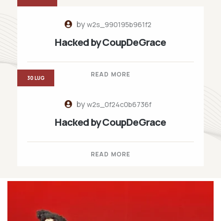
by
w2s_990195b961f2
Hacked by CoupDeGrace
READ MORE
30 LUG
by
w2s_0f24c0b6736f
Hacked by CoupDeGrace
READ MORE