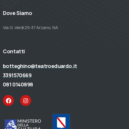
Dove Siamo
Via G. Verdi 25-37 Arzano, NA
Contatti
botteghino@teatroeduardo.it
3391570669
081 0140898