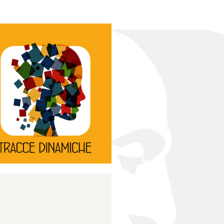
Continua
d’innovazione e sperimentale.
rassegna di teatro
Tracce Dinamiche è una
Tracce dinamiche
Continua