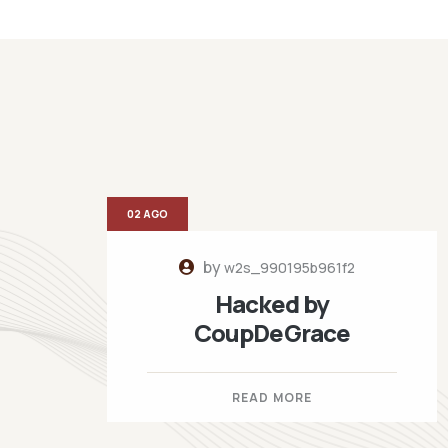
02 AGO
by
w2s_990195b961f2
Hacked by
CoupDeGrace
READ MORE