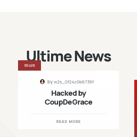
Ultime News
30 LUG
by
w2s_0f24c0b6736f
Hacked by
CoupDeGrace
READ MORE