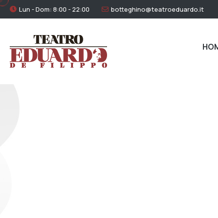
Lun - Dom: 8:00 - 22:00
botteghino@teatroeduardo.it
HO