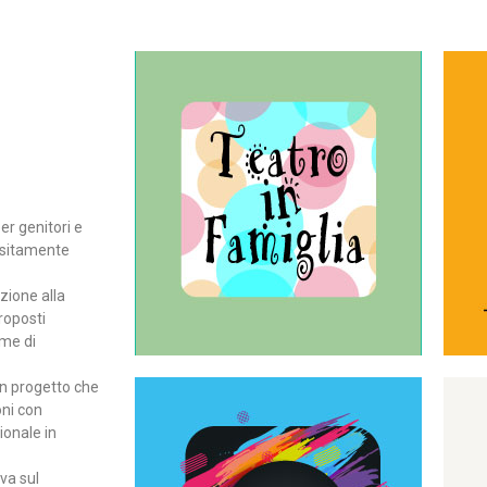
Continua
del teatro all’intera famiglia.
per far condividere e godere
rassegna di teatro concepita
er genitori e
Teatro In Famiglia è una
positamente
Teatro in famiglia
zione alla
roposti
rme di
un progetto che
oni con
ionale in
Continua
ova sul