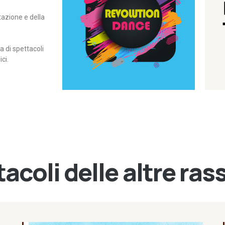
itazione e della
contemporanea – I Edizione
Rassegna di danza
Revolution Dance
di spettacoli
ci.
acoli delle altre ra