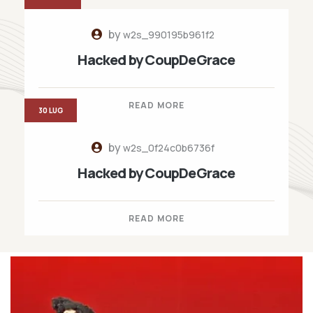
by
w2s_990195b961f2
Hacked by CoupDeGrace
READ MORE
30 LUG
by
w2s_0f24c0b6736f
Hacked by CoupDeGrace
READ MORE