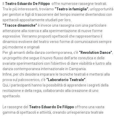
Il
Teatro Eduardo De Filippo
offre numerose rassegne teatrali.
Tra le più interessanti, troviamo
“Teatro in famiglia”
, un’opportunità
per genitori e figli di trascorrere del tempo insieme divertendosi con
spettacoli appositamente studiati per loro.
“Tracce dinamiche”
è invece una rassegna con una particolare
attenzione alla ricerca e alla sperimentazione di nuove forme
espressive. Verranno proposti spettacoli che rappresentano il
dinamico evolvere del teatro verso forme di comunicazioni sempre
più moderne e originali
Per gli amanti della danza contemporanea, c’è
“Revolution Dance”
,
un progetto che segue il nuovo flusso dell’arte coreutica e delle
svariate sperimentazioni con l’obiettivo di dare visibilità e lustro alla
danza contemporanea internazionale in Campania.
Infine, per chi desidera imparare le tecniche teatrali e mettersi alla
prova sul palcoscenico, c’è
“Laboratorio Teatrale”
.
Qui, i partecipanti hanno la possibilità di apprendere i segreti della
recitazione e della regia, collaborando alla creazione di uno
spettacolo.
Le rassegne del
Teatro Eduardo De Filippo
offrono una vasta
gamma di spettacoli e attività, creando un’esperienza teatrale