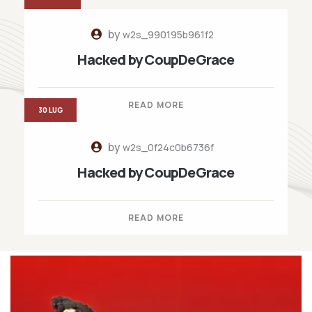
by
w2s_990195b961f2
Hacked by CoupDeGrace
READ MORE
30 LUG
by
w2s_0f24c0b6736f
Hacked by CoupDeGrace
READ MORE