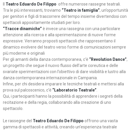
Il
Teatro Eduardo De Filippo
offre numerose rassegne teatrali.
Tra le più interessanti, troviamo
“Teatro in famiglia”
, un’opportunità
per genitori e figli di trascorrere del tempo insieme divertendosi con
spettacoli appositamente studiati per loro.
“Tracce dinamiche”
è invece una rassegna con una particolare
attenzione alla ricerca e alla sperimentazione di nuove forme
espressive. Verranno proposti spettacoli che rappresentano il
dinamico evolvere del teatro verso forme di comunicazioni sempre
più moderne e originali
Per gli amanti della danza contemporanea, c’è
“Revolution Dance”
,
un progetto che segue il nuovo flusso dell’arte coreutica e delle
svariate sperimentazioni con l’obiettivo di dare visibilità e lustro alla
danza contemporanea internazionale in Campania.
Infine, per chi desidera imparare le tecniche teatrali e mettersi alla
prova sul palcoscenico, c’è
“Laboratorio Teatrale”
.
Qui, i partecipanti hanno la possibilità di apprendere i segreti della
recitazione e della regia, collaborando alla creazione di uno
spettacolo.
Le rassegne del
Teatro Eduardo De Filippo
offrono una vasta
gamma di spettacoli e attività, creando un’esperienza teatrale