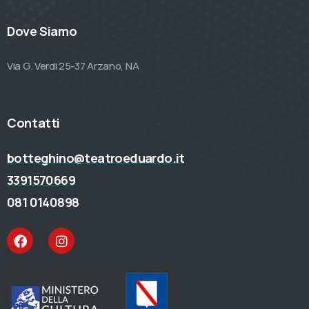
Dove Siamo
Via G. Verdi 25-37 Arzano, NA
Contatti
botteghino@teatroeduardo.it
3391570669
081 0140898