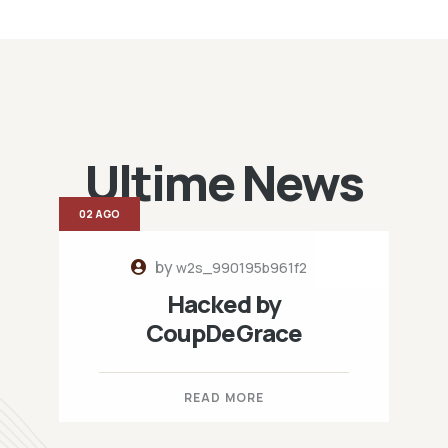
Ultime News
02 AGO
by
w2s_990195b961f2
Hacked by
CoupDeGrace
READ MORE