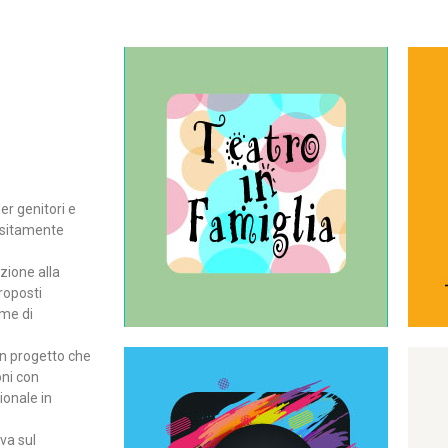
Continua
del teatro all’intera famiglia.
per far condividere e godere
rassegna di teatro concepita
er genitori e
Teatro In Famiglia è una
positamente
Teatro in famiglia
zione alla
roposti
rme di
un progetto che
oni con
ionale in
Continua
ova sul