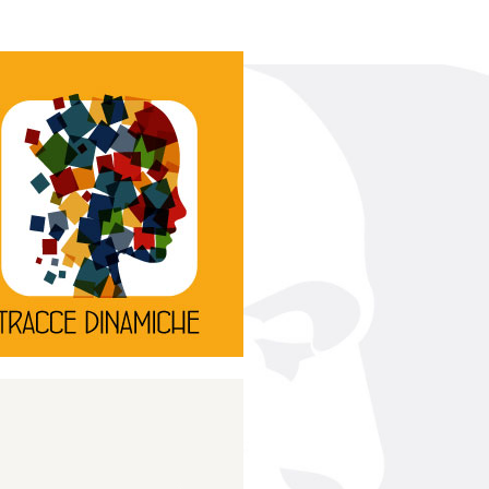
Continua
d’innovazione e sperimentale.
rassegna di teatro
Tracce Dinamiche è una
Tracce dinamiche
Continua