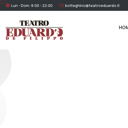
Lun - Dom: 8:00 - 22:00
botteghino@teatroeduardo.it
HO