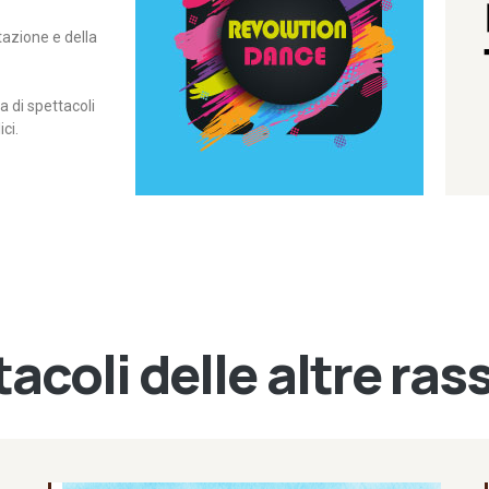
itazione e della
contemporanea – I Edizione
Rassegna di danza
Revolution Dance
di spettacoli
ci.
acoli delle altre ra