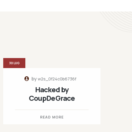
30 LUG
by
w2s_0f24c0b6736f
Hacked by
CoupDeGrace
READ MORE