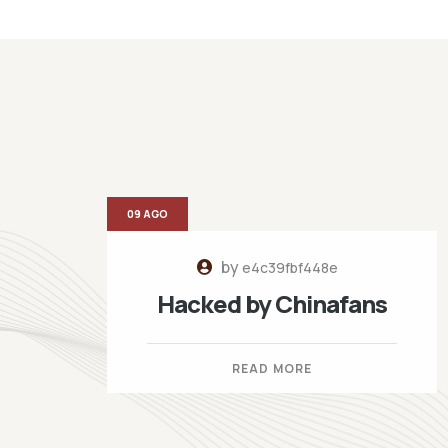
09 AGO
by
e4c39fbf448e
Hacked by Chinafans
READ MORE