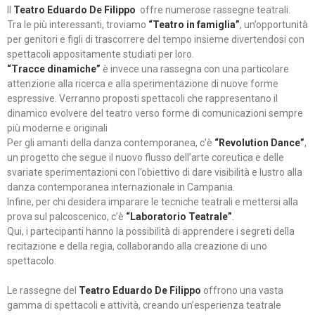
Il
Teatro Eduardo De Filippo
offre numerose rassegne teatrali.
Tra le più interessanti, troviamo
“Teatro in famiglia”
, un’opportunità
per genitori e figli di trascorrere del tempo insieme divertendosi con
spettacoli appositamente studiati per loro.
“Tracce dinamiche”
è invece una rassegna con una particolare
attenzione alla ricerca e alla sperimentazione di nuove forme
espressive. Verranno proposti spettacoli che rappresentano il
dinamico evolvere del teatro verso forme di comunicazioni sempre
più moderne e originali
Per gli amanti della danza contemporanea, c’è
“Revolution Dance”
,
un progetto che segue il nuovo flusso dell’arte coreutica e delle
svariate sperimentazioni con l’obiettivo di dare visibilità e lustro alla
danza contemporanea internazionale in Campania.
Infine, per chi desidera imparare le tecniche teatrali e mettersi alla
prova sul palcoscenico, c’è
“Laboratorio Teatrale”
.
Qui, i partecipanti hanno la possibilità di apprendere i segreti della
recitazione e della regia, collaborando alla creazione di uno
spettacolo.
Le rassegne del
Teatro Eduardo De Filippo
offrono una vasta
gamma di spettacoli e attività, creando un’esperienza teatrale