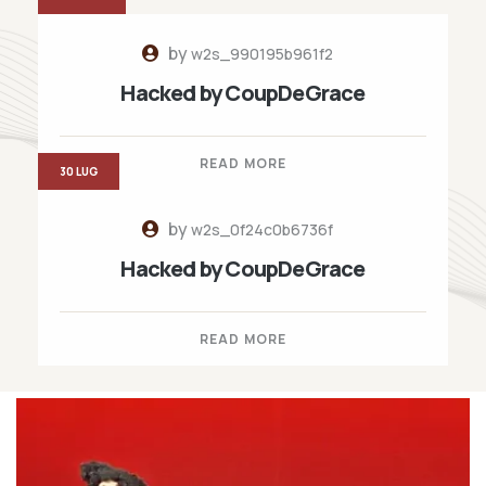
by
w2s_990195b961f2
Hacked by CoupDeGrace
READ MORE
30 LUG
by
w2s_0f24c0b6736f
Hacked by CoupDeGrace
READ MORE