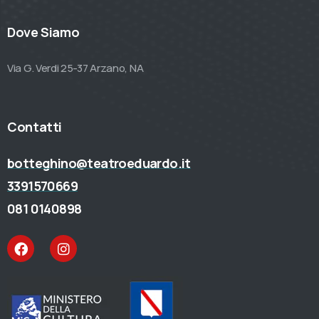
Dove Siamo
Via G. Verdi 25-37 Arzano, NA
Contatti
botteghino@teatroeduardo.it
3391570669
081 0140898