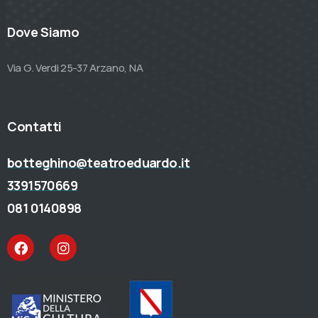
Dove Siamo
Via G. Verdi 25-37 Arzano, NA
Contatti
botteghino@teatroeduardo.it
3391570669
081 0140898