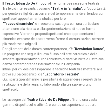
Il
Teatro Eduardo De Filippo
offre numerose rassegne teatrali.
Tra le più interessanti, troviamo
“Teatro in famiglia”
, un’opportunità
per genitori e figli di trascorrere del tempo insieme divertendosi con
spettacoli appositamente studiati per loro.
“Tracce dinamiche”
è invece una rassegna con una particolare
attenzione alla ricerca e alla sperimentazione di nuove forme
espressive. Verranno proposti spettacoli che rappresentano il
dinamico evolvere del teatro verso forme di comunicazioni sempre
più moderne e originali
Per gli amanti della danza contemporanea, c’è
“Revolution Dance”
,
un progetto che segue il nuovo flusso dell’arte coreutica e delle
svariate sperimentazioni con l’obiettivo di dare visibilità e lustro alla
danza contemporanea internazionale in Campania.
Infine, per chi desidera imparare le tecniche teatrali e mettersi alla
prova sul palcoscenico, c’è
“Laboratorio Teatrale”
.
Qui, i partecipanti hanno la possibilità di apprendere i segreti della
recitazione e della regia, collaborando alla creazione di uno
spettacolo.
Le rassegne del
Teatro Eduardo De Filippo
offrono una vasta
gamma di spettacoli e attività, creando un’esperienza teatrale