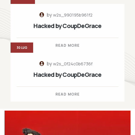
by
w2s_990195b961f2
Hacked by CoupDeGrace
READ MORE
30 LUG
by
w2s_0f24c0b6736f
Hacked by CoupDeGrace
READ MORE