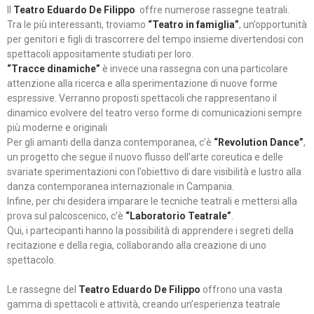
Il
Teatro Eduardo De Filippo
offre numerose rassegne teatrali.
Tra le più interessanti, troviamo
“Teatro in famiglia”
, un’opportunità
per genitori e figli di trascorrere del tempo insieme divertendosi con
spettacoli appositamente studiati per loro.
“Tracce dinamiche”
è invece una rassegna con una particolare
attenzione alla ricerca e alla sperimentazione di nuove forme
espressive. Verranno proposti spettacoli che rappresentano il
dinamico evolvere del teatro verso forme di comunicazioni sempre
più moderne e originali
Per gli amanti della danza contemporanea, c’è
“Revolution Dance”
,
un progetto che segue il nuovo flusso dell’arte coreutica e delle
svariate sperimentazioni con l’obiettivo di dare visibilità e lustro alla
danza contemporanea internazionale in Campania.
Infine, per chi desidera imparare le tecniche teatrali e mettersi alla
prova sul palcoscenico, c’è
“Laboratorio Teatrale”
.
Qui, i partecipanti hanno la possibilità di apprendere i segreti della
recitazione e della regia, collaborando alla creazione di uno
spettacolo.
Le rassegne del
Teatro Eduardo De Filippo
offrono una vasta
gamma di spettacoli e attività, creando un’esperienza teatrale