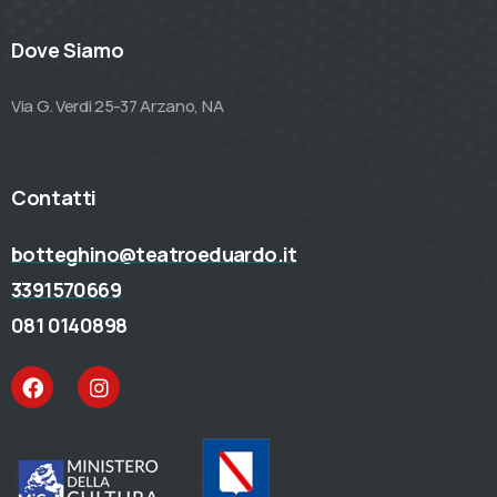
Dove Siamo
Via G. Verdi 25-37 Arzano, NA
Contatti
botteghino@teatroeduardo.it
3391570669
081 0140898