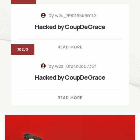
by
w2s_990195b961f2
Hacked by CoupDeGrace
READ MORE
30 LUG
by
w2s_0f24c0b6736f
Hacked by CoupDeGrace
READ MORE