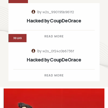
by
w2s_990195b961f2
Hacked by CoupDeGrace
READ MORE
30 LUG
by
w2s_0f24c0b6736f
Hacked by CoupDeGrace
READ MORE