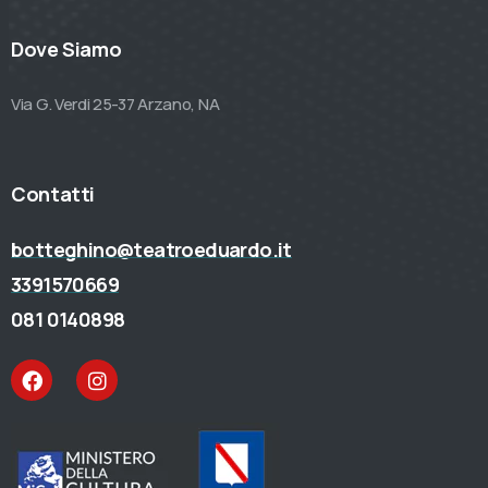
Dove Siamo
Via G. Verdi 25-37 Arzano, NA
Contatti
botteghino@teatroeduardo.it
3391570669
081 0140898