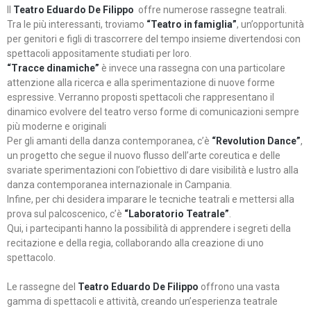
Il
Teatro Eduardo De Filippo
offre numerose rassegne teatrali.
Tra le più interessanti, troviamo
“Teatro in famiglia”
, un’opportunità
per genitori e figli di trascorrere del tempo insieme divertendosi con
spettacoli appositamente studiati per loro.
“Tracce dinamiche”
è invece una rassegna con una particolare
attenzione alla ricerca e alla sperimentazione di nuove forme
espressive. Verranno proposti spettacoli che rappresentano il
dinamico evolvere del teatro verso forme di comunicazioni sempre
più moderne e originali
Per gli amanti della danza contemporanea, c’è
“Revolution Dance”
,
un progetto che segue il nuovo flusso dell’arte coreutica e delle
svariate sperimentazioni con l’obiettivo di dare visibilità e lustro alla
danza contemporanea internazionale in Campania.
Infine, per chi desidera imparare le tecniche teatrali e mettersi alla
prova sul palcoscenico, c’è
“Laboratorio Teatrale”
.
Qui, i partecipanti hanno la possibilità di apprendere i segreti della
recitazione e della regia, collaborando alla creazione di uno
spettacolo.
Le rassegne del
Teatro Eduardo De Filippo
offrono una vasta
gamma di spettacoli e attività, creando un’esperienza teatrale