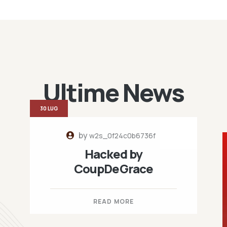
Ultime News
30 LUG
by
w2s_0f24c0b6736f
Hacked by
CoupDeGrace
READ MORE