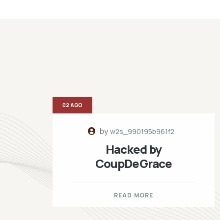
02 AGO
by
w2s_990195b961f2
Hacked by
CoupDeGrace
READ MORE