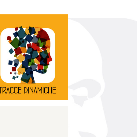
Continua
d’innovazione e sperimentale.
rassegna di teatro
Tracce Dinamiche è una
Tracce dinamiche
Continua