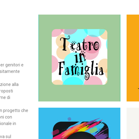
Continua
del teatro all’intera famiglia.
per far condividere e godere
rassegna di teatro concepita
er genitori e
Teatro In Famiglia è una
positamente
Teatro in famiglia
zione alla
roposti
rme di
un progetto che
oni con
ionale in
Continua
ova sul