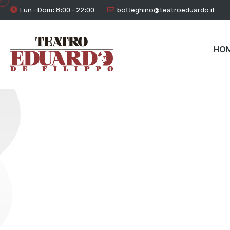
Lun - Dom: 8:00 - 22:00
botteghino@teatroeduardo.it
HO