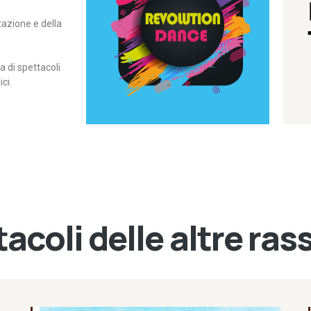
itazione e della
contemporanea – I Edizione
Rassegna di danza
Revolution Dance
di spettacoli
ci.
acoli delle altre ra