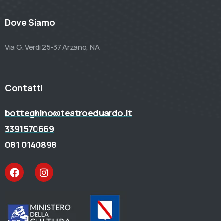
Dove Siamo
Via G. Verdi 25-37 Arzano, NA
Contatti
botteghino@teatroeduardo.it
3391570669
081 0140898