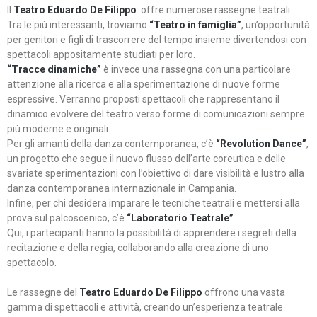
Il
Teatro Eduardo De Filippo
offre numerose rassegne teatrali.
Tra le più interessanti, troviamo
“Teatro in famiglia”
, un’opportunità
per genitori e figli di trascorrere del tempo insieme divertendosi con
spettacoli appositamente studiati per loro.
“Tracce dinamiche”
è invece una rassegna con una particolare
attenzione alla ricerca e alla sperimentazione di nuove forme
espressive. Verranno proposti spettacoli che rappresentano il
dinamico evolvere del teatro verso forme di comunicazioni sempre
più moderne e originali
Per gli amanti della danza contemporanea, c’è
“Revolution Dance”
,
un progetto che segue il nuovo flusso dell’arte coreutica e delle
svariate sperimentazioni con l’obiettivo di dare visibilità e lustro alla
danza contemporanea internazionale in Campania.
Infine, per chi desidera imparare le tecniche teatrali e mettersi alla
prova sul palcoscenico, c’è
“Laboratorio Teatrale”
.
Qui, i partecipanti hanno la possibilità di apprendere i segreti della
recitazione e della regia, collaborando alla creazione di uno
spettacolo.
Le rassegne del
Teatro Eduardo De Filippo
offrono una vasta
gamma di spettacoli e attività, creando un’esperienza teatrale