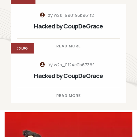
by
w2s_990195b961f2
Hacked by CoupDeGrace
READ MORE
30 LUG
by
w2s_0f24c0b6736f
Hacked by CoupDeGrace
READ MORE