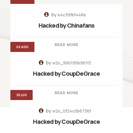
by
e4c39fbf448e
Hacked by Chinafans
READ MORE
02 AGO
by
w2s_990195b961f2
Hacked by CoupDeGrace
READ MORE
30 LUG
by
w2s_0f24c0b6736f
Hacked by CoupDeGrace