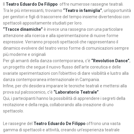
Il
Teatro Eduardo De Filippo
offre numerose rassegne teatrali.
Tra le più interessanti, troviamo
“Teatro in famiglia”
, un’opportunità
per genitori e figli di trascorrere del tempo insieme divertendosi con
spettacoli appositamente studiati per loro.
“Tracce dinamiche”
è invece una rassegna con una particolare
attenzione alla ricerca e alla sperimentazione di nuove forme
espressive. Verranno proposti spettacoli che rappresentano il
dinamico evolvere del teatro verso forme di comunicazioni sempre
più moderne e originali
Per gli amanti della danza contemporanea, c’è
“Revolution Dance”
,
un progetto che segue il nuovo flusso dell’arte coreutica e delle
svariate sperimentazioni con l’obiettivo di dare visibilità e lustro alla
danza contemporanea internazionale in Campania.
Infine, per chi desidera imparare le tecniche teatrali e mettersi alla
prova sul palcoscenico, c’è
“Laboratorio Teatrale”
.
Qui, i partecipanti hanno la possibilità di apprendere i segreti della
recitazione e della regia, collaborando alla creazione di uno
spettacolo.
Le rassegne del
Teatro Eduardo De Filippo
offrono una vasta
gamma di spettacoli e attività, creando un’esperienza teatrale