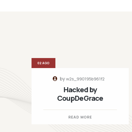
02 AGO
by
w2s_990195b961f2
Hacked by
CoupDeGrace
READ MORE