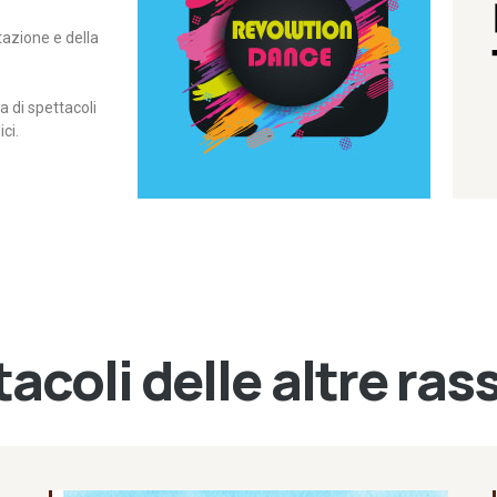
itazione e della
contemporanea – I Edizione
Rassegna di danza
Revolution Dance
di spettacoli
ci.
acoli delle altre ra