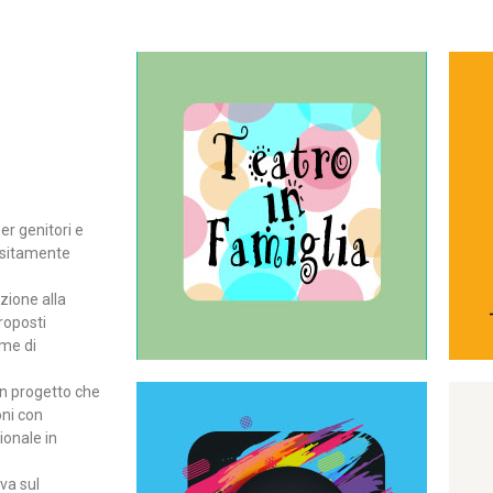
Continua
del teatro all’intera famiglia.
per far condividere e godere
rassegna di teatro concepita
er genitori e
Teatro In Famiglia è una
positamente
Teatro in famiglia
zione alla
roposti
rme di
un progetto che
oni con
ionale in
Continua
ova sul