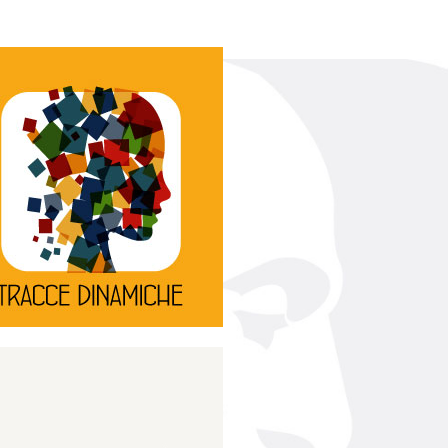
Continua
d’innovazione e sperimentale.
rassegna di teatro
Tracce Dinamiche è una
Tracce dinamiche
Continua