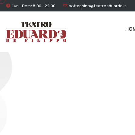
Lun - Dom: 8:00 - 22:00
botteghino@teatroeduardo.it
HO