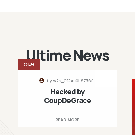
Ultime News
30 LUG
by
w2s_0f24c0b6736f
Hacked by
CoupDeGrace
READ MORE