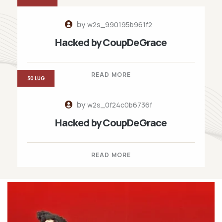
by
w2s_990195b961f2
Hacked by CoupDeGrace
READ MORE
30 LUG
by
w2s_0f24c0b6736f
Hacked by CoupDeGrace
READ MORE