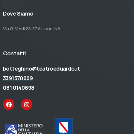
Dove Siamo
Via G. Verdi 25-37 Arzano, NA
Contatti
botteghino@teatroeduardo.it
3391570669
081 0140898