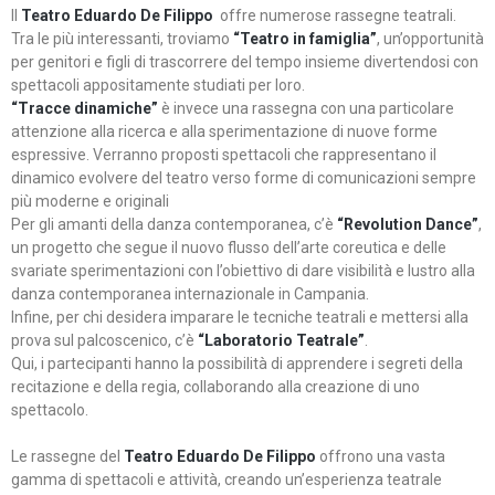
Il
Teatro Eduardo De Filippo
offre numerose rassegne teatrali.
Tra le più interessanti, troviamo
“Teatro in famiglia”
, un’opportunità
per genitori e figli di trascorrere del tempo insieme divertendosi con
spettacoli appositamente studiati per loro.
“Tracce dinamiche”
è invece una rassegna con una particolare
attenzione alla ricerca e alla sperimentazione di nuove forme
espressive. Verranno proposti spettacoli che rappresentano il
dinamico evolvere del teatro verso forme di comunicazioni sempre
più moderne e originali
Per gli amanti della danza contemporanea, c’è
“Revolution Dance”
,
un progetto che segue il nuovo flusso dell’arte coreutica e delle
svariate sperimentazioni con l’obiettivo di dare visibilità e lustro alla
danza contemporanea internazionale in Campania.
Infine, per chi desidera imparare le tecniche teatrali e mettersi alla
prova sul palcoscenico, c’è
“Laboratorio Teatrale”
.
Qui, i partecipanti hanno la possibilità di apprendere i segreti della
recitazione e della regia, collaborando alla creazione di uno
spettacolo.
Le rassegne del
Teatro Eduardo De Filippo
offrono una vasta
gamma di spettacoli e attività, creando un’esperienza teatrale