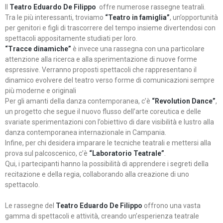
Il
Teatro Eduardo De Filippo
offre numerose rassegne teatrali.
Tra le più interessanti, troviamo
“Teatro in famiglia”
, un’opportunità
per genitori e figli di trascorrere del tempo insieme divertendosi con
spettacoli appositamente studiati per loro.
“Tracce dinamiche”
è invece una rassegna con una particolare
attenzione alla ricerca e alla sperimentazione di nuove forme
espressive. Verranno proposti spettacoli che rappresentano il
dinamico evolvere del teatro verso forme di comunicazioni sempre
più moderne e originali
Per gli amanti della danza contemporanea, c’è
“Revolution Dance”
,
un progetto che segue il nuovo flusso dell’arte coreutica e delle
svariate sperimentazioni con l’obiettivo di dare visibilità e lustro alla
danza contemporanea internazionale in Campania.
Infine, per chi desidera imparare le tecniche teatrali e mettersi alla
prova sul palcoscenico, c’è
“Laboratorio Teatrale”
.
Qui, i partecipanti hanno la possibilità di apprendere i segreti della
recitazione e della regia, collaborando alla creazione di uno
spettacolo.
Le rassegne del
Teatro Eduardo De Filippo
offrono una vasta
gamma di spettacoli e attività, creando un’esperienza teatrale