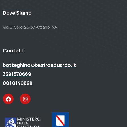
Dove Siamo
Via G. Verdi 25-37 Arzano, NA
Contatti
botteghino@teatroeduardo.it
3391570669
081 0140898