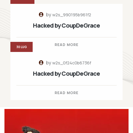
by
w2s_990195b961f2
Hacked by CoupDeGrace
READ MORE
30 LUG
by
w2s_0f24c0b6736f
Hacked by CoupDeGrace
READ MORE