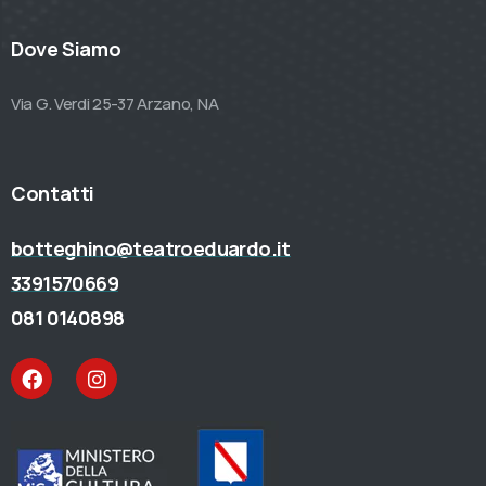
Dove Siamo
Via G. Verdi 25-37 Arzano, NA
Contatti
botteghino@teatroeduardo.it
3391570669
081 0140898