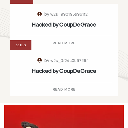
by
w2s_990195b961f2
Hacked by CoupDeGrace
READ MORE
30 LUG
by
w2s_0f24c0b6736f
Hacked by CoupDeGrace
READ MORE