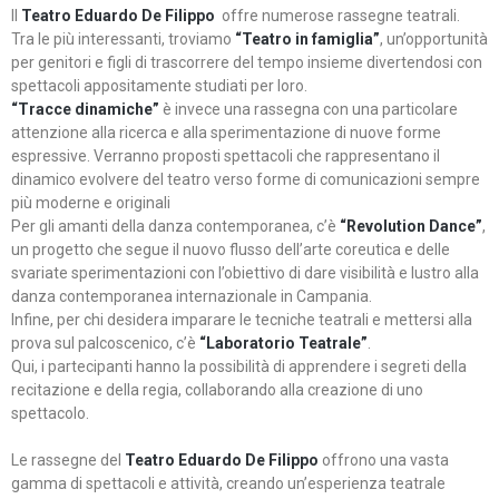
Il
Teatro Eduardo De Filippo
offre numerose rassegne teatrali.
Tra le più interessanti, troviamo
“Teatro in famiglia”
, un’opportunità
per genitori e figli di trascorrere del tempo insieme divertendosi con
spettacoli appositamente studiati per loro.
“Tracce dinamiche”
è invece una rassegna con una particolare
attenzione alla ricerca e alla sperimentazione di nuove forme
espressive. Verranno proposti spettacoli che rappresentano il
dinamico evolvere del teatro verso forme di comunicazioni sempre
più moderne e originali
Per gli amanti della danza contemporanea, c’è
“Revolution Dance”
,
un progetto che segue il nuovo flusso dell’arte coreutica e delle
svariate sperimentazioni con l’obiettivo di dare visibilità e lustro alla
danza contemporanea internazionale in Campania.
Infine, per chi desidera imparare le tecniche teatrali e mettersi alla
prova sul palcoscenico, c’è
“Laboratorio Teatrale”
.
Qui, i partecipanti hanno la possibilità di apprendere i segreti della
recitazione e della regia, collaborando alla creazione di uno
spettacolo.
Le rassegne del
Teatro Eduardo De Filippo
offrono una vasta
gamma di spettacoli e attività, creando un’esperienza teatrale