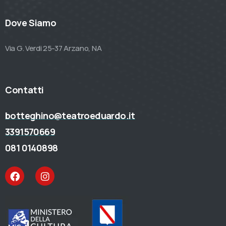
Dove Siamo
Via G. Verdi 25-37 Arzano, NA
Contatti
botteghino@teatroeduardo.it
3391570669
081 0140898