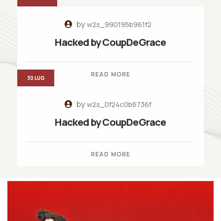
by
w2s_990195b961f2
Hacked by CoupDeGrace
READ MORE
30 LUG
by
w2s_0f24c0b6736f
Hacked by CoupDeGrace
READ MORE