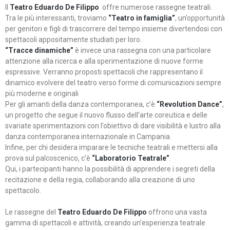
Il
Teatro Eduardo De Filippo
offre numerose rassegne teatrali.
Tra le più interessanti, troviamo
“Teatro in famiglia”
, un’opportunità
per genitori e figli di trascorrere del tempo insieme divertendosi con
spettacoli appositamente studiati per loro.
“Tracce dinamiche”
è invece una rassegna con una particolare
attenzione alla ricerca e alla sperimentazione di nuove forme
espressive. Verranno proposti spettacoli che rappresentano il
dinamico evolvere del teatro verso forme di comunicazioni sempre
più moderne e originali
Per gli amanti della danza contemporanea, c’è
“Revolution Dance”
,
un progetto che segue il nuovo flusso dell’arte coreutica e delle
svariate sperimentazioni con l’obiettivo di dare visibilità e lustro alla
danza contemporanea internazionale in Campania.
Infine, per chi desidera imparare le tecniche teatrali e mettersi alla
prova sul palcoscenico, c’è
“Laboratorio Teatrale”
.
Qui, i partecipanti hanno la possibilità di apprendere i segreti della
recitazione e della regia, collaborando alla creazione di uno
spettacolo.
Le rassegne del
Teatro Eduardo De Filippo
offrono una vasta
gamma di spettacoli e attività, creando un’esperienza teatrale