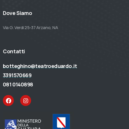
Dove Siamo
Via G. Verdi 25-37 Arzano, NA
Contatti
botteghino@teatroeduardo.it
3391570669
081 0140898