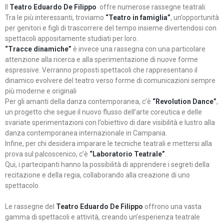
Il
Teatro Eduardo De Filippo
offre numerose rassegne teatrali.
Tra le più interessanti, troviamo
“Teatro in famiglia”
, un’opportunità
per genitori e figli di trascorrere del tempo insieme divertendosi con
spettacoli appositamente studiati per loro.
“Tracce dinamiche”
è invece una rassegna con una particolare
attenzione alla ricerca e alla sperimentazione di nuove forme
espressive. Verranno proposti spettacoli che rappresentano il
dinamico evolvere del teatro verso forme di comunicazioni sempre
più moderne e originali
Per gli amanti della danza contemporanea, c’è
“Revolution Dance”
,
un progetto che segue il nuovo flusso dell’arte coreutica e delle
svariate sperimentazioni con l’obiettivo di dare visibilità e lustro alla
danza contemporanea internazionale in Campania.
Infine, per chi desidera imparare le tecniche teatrali e mettersi alla
prova sul palcoscenico, c’è
“Laboratorio Teatrale”
.
Qui, i partecipanti hanno la possibilità di apprendere i segreti della
recitazione e della regia, collaborando alla creazione di uno
spettacolo.
Le rassegne del
Teatro Eduardo De Filippo
offrono una vasta
gamma di spettacoli e attività, creando un’esperienza teatrale