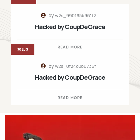
by
w2s_990195b961f2
Hacked by CoupDeGrace
READ MORE
30 LUG
by
w2s_0f24c0b6736f
Hacked by CoupDeGrace
READ MORE