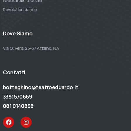
Laboratorio teatrale
Revolution dance
Dove Siamo
Via G. Verdi 25-37 Arzano, NA
Contatti
botteghino@teatroeduardo.it
3391570669
081 0140898