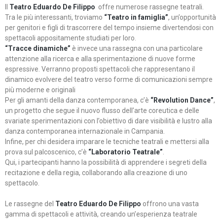
Il
Teatro Eduardo De Filippo
offre numerose rassegne teatrali.
Tra le più interessanti, troviamo
“Teatro in famiglia”
, un’opportunità
per genitori e figli di trascorrere del tempo insieme divertendosi con
spettacoli appositamente studiati per loro.
“Tracce dinamiche”
è invece una rassegna con una particolare
attenzione alla ricerca e alla sperimentazione di nuove forme
espressive. Verranno proposti spettacoli che rappresentano il
dinamico evolvere del teatro verso forme di comunicazioni sempre
più moderne e originali
Per gli amanti della danza contemporanea, c’è
“Revolution Dance”
,
un progetto che segue il nuovo flusso dell’arte coreutica e delle
svariate sperimentazioni con l’obiettivo di dare visibilità e lustro alla
danza contemporanea internazionale in Campania.
Infine, per chi desidera imparare le tecniche teatrali e mettersi alla
prova sul palcoscenico, c’è
“Laboratorio Teatrale”
.
Qui, i partecipanti hanno la possibilità di apprendere i segreti della
recitazione e della regia, collaborando alla creazione di uno
spettacolo.
Le rassegne del
Teatro Eduardo De Filippo
offrono una vasta
gamma di spettacoli e attività, creando un’esperienza teatrale