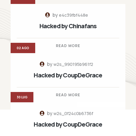
by
e4c39fbf448e
Hacked by Chinafans
READ MORE
02 AGO
by
w2s_990195b961f2
Hacked by CoupDeGrace
READ MORE
30 LUG
by
w2s_0f24c0b6736f
Hacked by CoupDeGrace