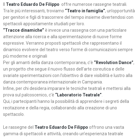
Il
Teatro Eduardo De Filippo
offre numerose rassegne teatrali.
Tra le più interessanti, troviamo
“Teatro in famiglia”
, un’opportunità
per genitori e figli di trascorrere del tempo insieme divertendosi con
spettacoli appositamente studiati per loro.
“Tracce dinamiche”
è invece una rassegna con una particolare
attenzione alla ricerca e alla sperimentazione di nuove forme
espressive. Verranno proposti spettacoli che rappresentano il
dinamico evolvere del teatro verso forme di comunicazioni sempre
più moderne e originali
Per gli amanti della danza contemporanea, c’è
“Revolution Dance”
,
un progetto che segue il nuovo flusso dell’arte coreutica e delle
svariate sperimentazioni con l’obiettivo di dare visibilità e lustro alla
danza contemporanea internazionale in Campania.
Infine, per chi desidera imparare le tecniche teatrali e mettersi alla
prova sul palcoscenico, c’è
“Laboratorio Teatrale”
.
Qui, i partecipanti hanno la possibilità di apprendere i segreti della
recitazione e della regia, collaborando alla creazione di uno
spettacolo.
Le rassegne del
Teatro Eduardo De Filippo
offrono una vasta
gamma di spettacoli e attività, creando un’esperienza teatrale