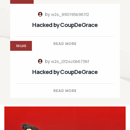
by
w2s_990195b961f2
Hacked by CoupDeGrace
READ MORE
30 LUG
by
w2s_0f24c0b6736f
Hacked by CoupDeGrace
READ MORE