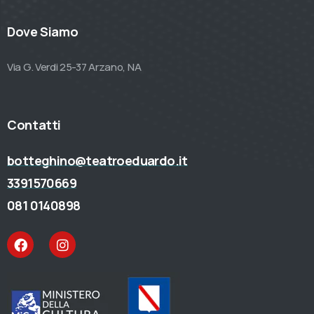
Dove Siamo
Via G. Verdi 25-37 Arzano, NA
Contatti
botteghino@teatroeduardo.it
3391570669
081 0140898