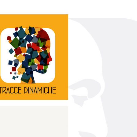
Continua
d’innovazione e sperimentale.
rassegna di teatro
Tracce Dinamiche è una
Tracce dinamiche
Continua