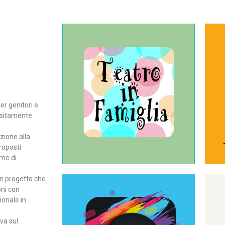
Continua
del teatro all’intera famiglia.
per far condividere e godere
rassegna di teatro concepita
er genitori e
Teatro In Famiglia è una
positamente
Teatro in famiglia
zione alla
roposti
rme di
un progetto che
oni con
ionale in
Continua
ova sul