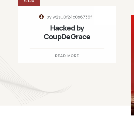
30 LUG
by
w2s_0f24c0b6736f
Hacked by
CoupDeGrace
READ MORE