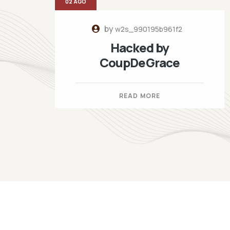
02 AGO
by
w2s_990195b961f2
Hacked by
CoupDeGrace
READ MORE