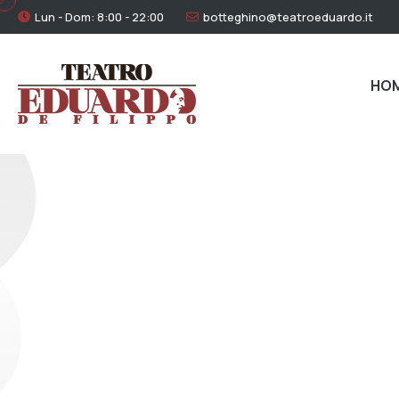
Lun - Dom: 8:00 - 22:00
botteghino@teatroeduardo.it
HO