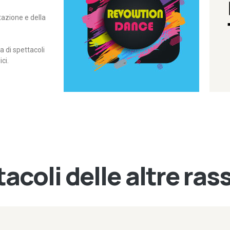
itazione e della
contemporanea – I Edizione
Rassegna di danza
Revolution Dance
di spettacoli
ci.
acoli delle altre ra