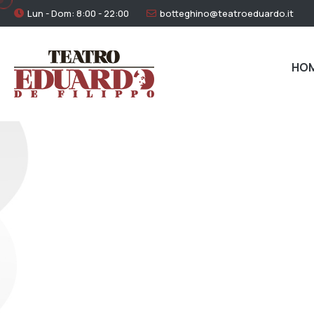
Lun - Dom: 8:00 - 22:00
botteghino@teatroeduardo.it
HO