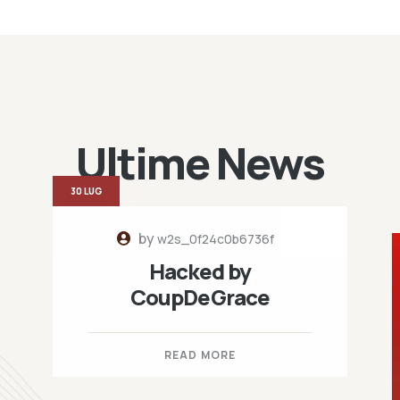
Ultime News
30 LUG
by
w2s_0f24c0b6736f
Hacked by
CoupDeGrace
READ MORE