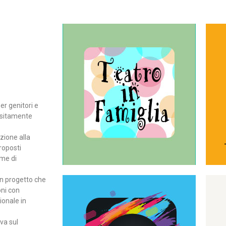
Continua
del teatro all’intera famiglia.
per far condividere e godere
rassegna di teatro concepita
er genitori e
Teatro In Famiglia è una
positamente
Teatro in famiglia
zione alla
roposti
rme di
un progetto che
oni con
ionale in
Continua
ova sul