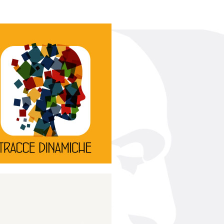
Continua
d’innovazione e sperimentale.
rassegna di teatro
Tracce Dinamiche è una
Tracce dinamiche
Continua