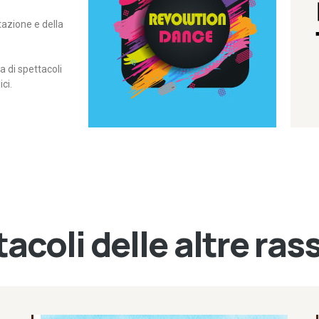
itazione e della
contemporanea – I Edizione
Rassegna di danza
Revolution Dance
di spettacoli
ci.
acoli delle altre ra