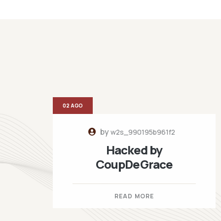
02 AGO
by
w2s_990195b961f2
Hacked by
CoupDeGrace
READ MORE