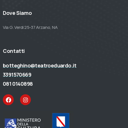
Dove Siamo
Via G. Verdi 25-37 Arzano, NA
Contatti
botteghino@teatroeduardo.it
3391570669
081 0140898