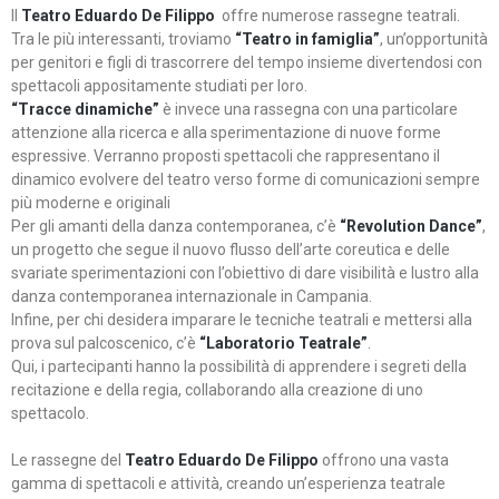
Il
Teatro Eduardo De Filippo
offre numerose rassegne teatrali.
Tra le più interessanti, troviamo
“Teatro in famiglia”
, un’opportunità
per genitori e figli di trascorrere del tempo insieme divertendosi con
spettacoli appositamente studiati per loro.
“Tracce dinamiche”
è invece una rassegna con una particolare
attenzione alla ricerca e alla sperimentazione di nuove forme
espressive. Verranno proposti spettacoli che rappresentano il
dinamico evolvere del teatro verso forme di comunicazioni sempre
più moderne e originali
Per gli amanti della danza contemporanea, c’è
“Revolution Dance”
,
un progetto che segue il nuovo flusso dell’arte coreutica e delle
svariate sperimentazioni con l’obiettivo di dare visibilità e lustro alla
danza contemporanea internazionale in Campania.
Infine, per chi desidera imparare le tecniche teatrali e mettersi alla
prova sul palcoscenico, c’è
“Laboratorio Teatrale”
.
Qui, i partecipanti hanno la possibilità di apprendere i segreti della
recitazione e della regia, collaborando alla creazione di uno
spettacolo.
Le rassegne del
Teatro Eduardo De Filippo
offrono una vasta
gamma di spettacoli e attività, creando un’esperienza teatrale