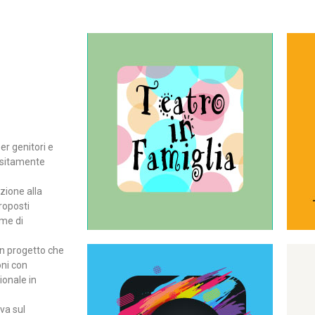
Continua
del teatro all’intera famiglia.
per far condividere e godere
rassegna di teatro concepita
er genitori e
Teatro In Famiglia è una
positamente
Teatro in famiglia
zione alla
roposti
rme di
un progetto che
oni con
ionale in
Continua
ova sul