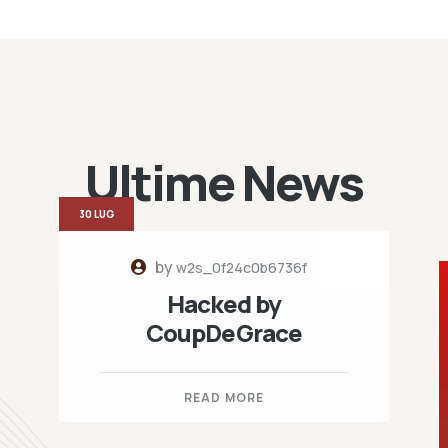
Ultime News
30 LUG
by
w2s_0f24c0b6736f
Hacked by
CoupDeGrace
READ MORE