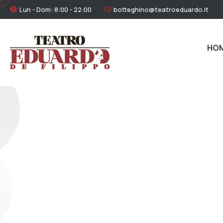
Lun - Dom: 8:00 - 22:00
botteghino@teatroeduardo.it
HO