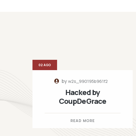
02 AGO
by
w2s_990195b961f2
Hacked by
CoupDeGrace
READ MORE