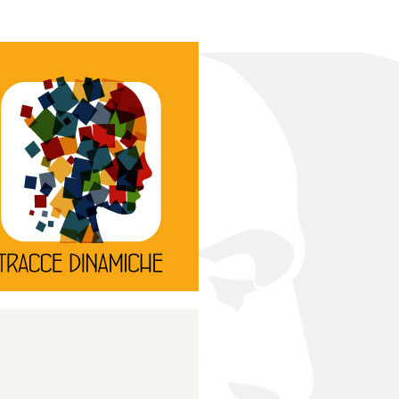
Continua
d’innovazione e sperimentale.
rassegna di teatro
Tracce Dinamiche è una
Tracce dinamiche
Continua