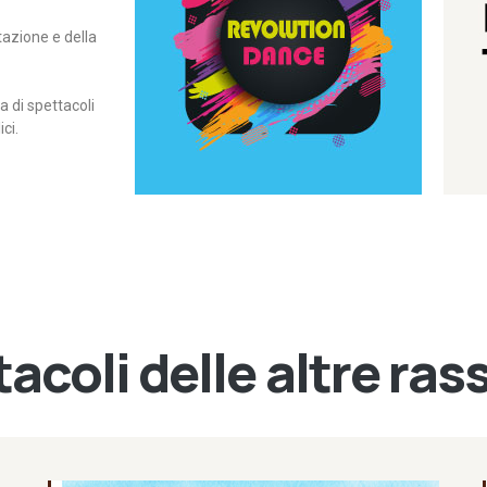
itazione e della
contemporanea – I Edizione
Rassegna di danza
Revolution Dance
di spettacoli
ci.
acoli delle altre ra