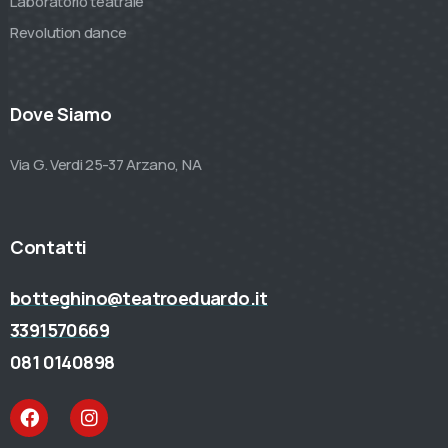
Laboratorio teatrale
Revolution dance
Dove Siamo
Via G. Verdi 25-37 Arzano, NA
Contatti
botteghino@teatroeduardo.it
3391570669
081 0140898