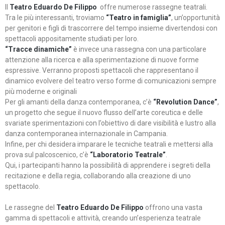
Il
Teatro Eduardo De Filippo
offre numerose rassegne teatrali.
Tra le più interessanti, troviamo
“Teatro in famiglia”
, un’opportunità
per genitori e figli di trascorrere del tempo insieme divertendosi con
spettacoli appositamente studiati per loro.
“Tracce dinamiche”
è invece una rassegna con una particolare
attenzione alla ricerca e alla sperimentazione di nuove forme
espressive. Verranno proposti spettacoli che rappresentano il
dinamico evolvere del teatro verso forme di comunicazioni sempre
più moderne e originali
Per gli amanti della danza contemporanea, c’è
“Revolution Dance”
,
un progetto che segue il nuovo flusso dell’arte coreutica e delle
svariate sperimentazioni con l’obiettivo di dare visibilità e lustro alla
danza contemporanea internazionale in Campania.
Infine, per chi desidera imparare le tecniche teatrali e mettersi alla
prova sul palcoscenico, c’è
“Laboratorio Teatrale”
.
Qui, i partecipanti hanno la possibilità di apprendere i segreti della
recitazione e della regia, collaborando alla creazione di uno
spettacolo.
Le rassegne del
Teatro Eduardo De Filippo
offrono una vasta
gamma di spettacoli e attività, creando un’esperienza teatrale