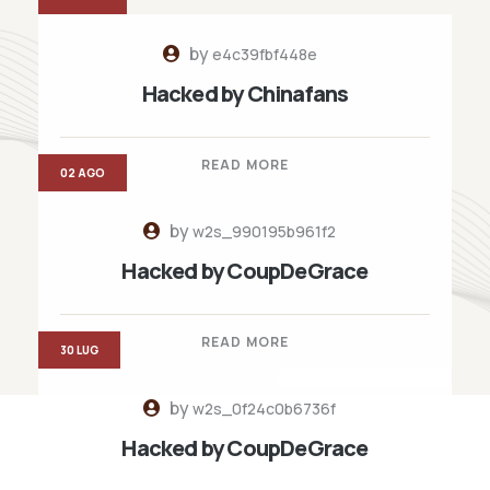
by
e4c39fbf448e
Hacked by Chinafans
READ MORE
02 AGO
by
w2s_990195b961f2
Hacked by CoupDeGrace
READ MORE
30 LUG
by
w2s_0f24c0b6736f
Hacked by CoupDeGrace