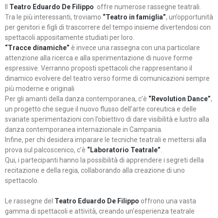
Il
Teatro Eduardo De Filippo
offre numerose rassegne teatrali.
Tra le più interessanti, troviamo
“Teatro in famiglia”
, un’opportunità
per genitori e figli di trascorrere del tempo insieme divertendosi con
spettacoli appositamente studiati per loro.
“Tracce dinamiche”
è invece una rassegna con una particolare
attenzione alla ricerca e alla sperimentazione di nuove forme
espressive. Verranno proposti spettacoli che rappresentano il
dinamico evolvere del teatro verso forme di comunicazioni sempre
più moderne e originali
Per gli amanti della danza contemporanea, c’è
“Revolution Dance”
,
un progetto che segue il nuovo flusso dell’arte coreutica e delle
svariate sperimentazioni con l’obiettivo di dare visibilità e lustro alla
danza contemporanea internazionale in Campania.
Infine, per chi desidera imparare le tecniche teatrali e mettersi alla
prova sul palcoscenico, c’è
“Laboratorio Teatrale”
.
Qui, i partecipanti hanno la possibilità di apprendere i segreti della
recitazione e della regia, collaborando alla creazione di uno
spettacolo.
Le rassegne del
Teatro Eduardo De Filippo
offrono una vasta
gamma di spettacoli e attività, creando un’esperienza teatrale