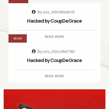
by
w2s_990195b961f2
Hacked by CoupDeGrace
READ MORE
30 LUG
by
w2s_0f24c0b6736f
Hacked by CoupDeGrace
READ MORE