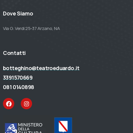
Dove Siamo
Via G. Verdi 25-37 Arzano, NA
Contatti
botteghino@teatroeduardo.it
3391570669
081 0140898