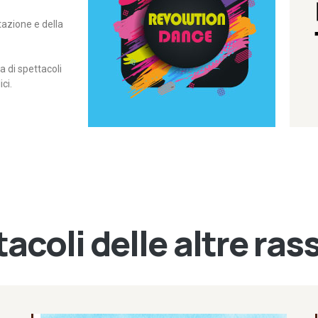
itazione e della
contemporanea – I Edizione
Rassegna di danza
Revolution Dance
di spettacoli
ci.
acoli delle altre ra