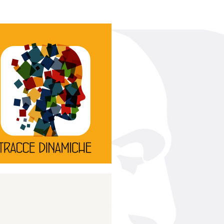
Continua
d’innovazione e sperimentale.
rassegna di teatro
Tracce Dinamiche è una
Tracce dinamiche
Continua