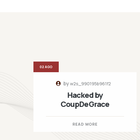
02 AGO
by
w2s_990195b961f2
Hacked by
CoupDeGrace
READ MORE