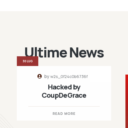
Ultime News
30 LUG
by
w2s_0f24c0b6736f
Hacked by
CoupDeGrace
READ MORE