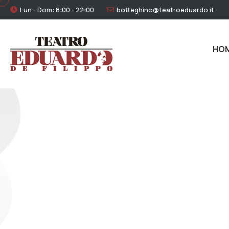
Lun - Dom: 8:00 - 22:00
botteghino@teatroeduardo.it
HO