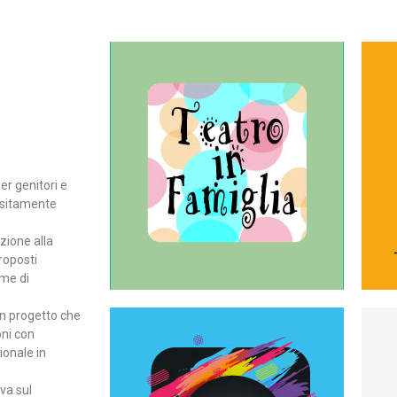
Continua
del teatro all’intera famiglia.
per far condividere e godere
rassegna di teatro concepita
er genitori e
Teatro In Famiglia è una
positamente
Teatro in famiglia
zione alla
roposti
rme di
un progetto che
oni con
ionale in
Continua
ova sul