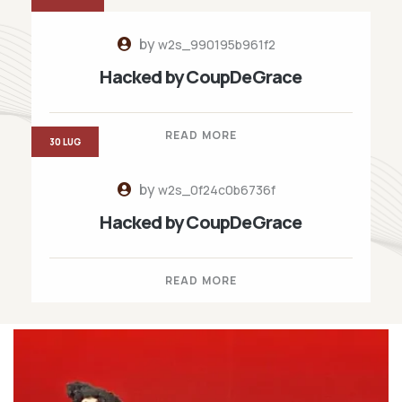
by
w2s_990195b961f2
Hacked by CoupDeGrace
READ MORE
30 LUG
by
w2s_0f24c0b6736f
Hacked by CoupDeGrace
READ MORE