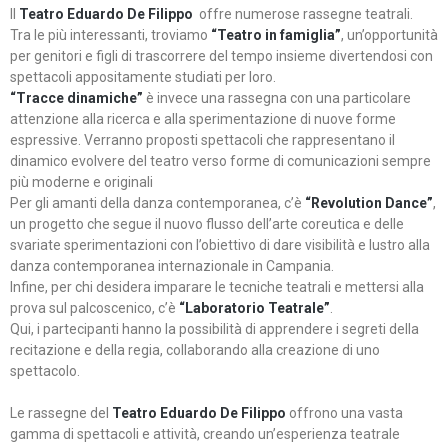
Il
Teatro Eduardo De Filippo
offre numerose rassegne teatrali.
Tra le più interessanti, troviamo
“Teatro in famiglia”
, un’opportunità
per genitori e figli di trascorrere del tempo insieme divertendosi con
spettacoli appositamente studiati per loro.
“Tracce dinamiche”
è invece una rassegna con una particolare
attenzione alla ricerca e alla sperimentazione di nuove forme
espressive. Verranno proposti spettacoli che rappresentano il
dinamico evolvere del teatro verso forme di comunicazioni sempre
più moderne e originali
Per gli amanti della danza contemporanea, c’è
“Revolution Dance”
,
un progetto che segue il nuovo flusso dell’arte coreutica e delle
svariate sperimentazioni con l’obiettivo di dare visibilità e lustro alla
danza contemporanea internazionale in Campania.
Infine, per chi desidera imparare le tecniche teatrali e mettersi alla
prova sul palcoscenico, c’è
“Laboratorio Teatrale”
.
Qui, i partecipanti hanno la possibilità di apprendere i segreti della
recitazione e della regia, collaborando alla creazione di uno
spettacolo.
Le rassegne del
Teatro Eduardo De Filippo
offrono una vasta
gamma di spettacoli e attività, creando un’esperienza teatrale