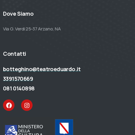
Dove Siamo
Via G. Verdi 25-37 Arzano, NA
Contatti
botteghino@teatroeduardo.it
3391570669
081 0140898