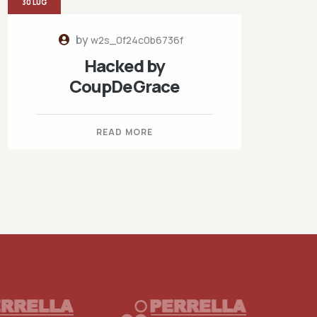
30 LUG
by
w2s_0f24c0b6736f
Hacked by
CoupDeGrace
READ MORE