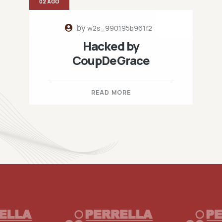
02 AGO
by
w2s_990195b961f2
Hacked by
CoupDeGrace
READ MORE