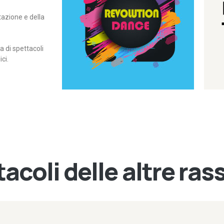
itazione e della
contemporanea – I Edizione
Rassegna di danza
Revolution Dance
di spettacoli
ci.
acoli delle altre ra