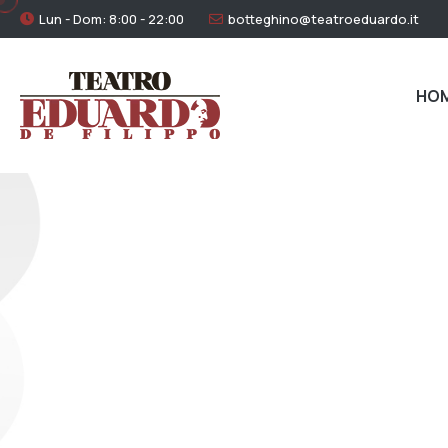
Lun - Dom: 8:00 - 22:00
botteghino@teatroeduardo.it
HO