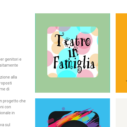
Continua
del teatro all’intera famiglia.
per far condividere e godere
rassegna di teatro concepita
er genitori e
Teatro In Famiglia è una
positamente
Teatro in famiglia
zione alla
roposti
rme di
un progetto che
oni con
ionale in
Continua
ova sul