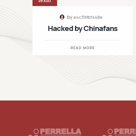
09 AGO
by
e4c39fbf448e
Hacked by Chinafans
READ MORE