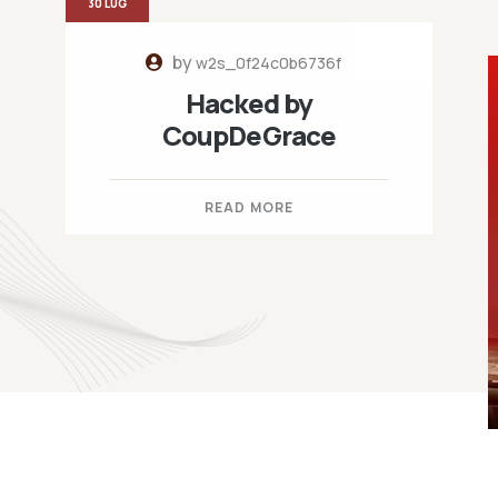
30 LUG
by
w2s_0f24c0b6736f
Hacked by
CoupDeGrace
READ MORE