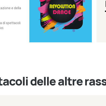
itazione e della
contemporanea – I Edizione
Rassegna di danza
Revolution Dance
di spettacoli
ci.
acoli delle altre ra