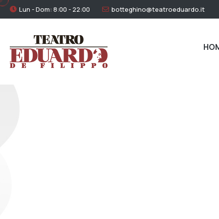
Lun - Dom: 8:00 - 22:00
botteghino@teatroeduardo.it
HO