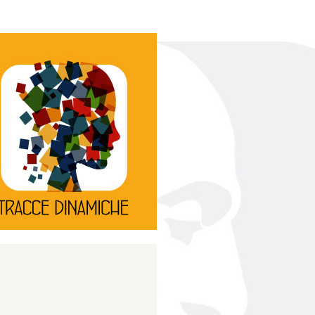
Continua
d’innovazione e sperimentale.
rassegna di teatro
Tracce Dinamiche è una
Tracce dinamiche
Continua