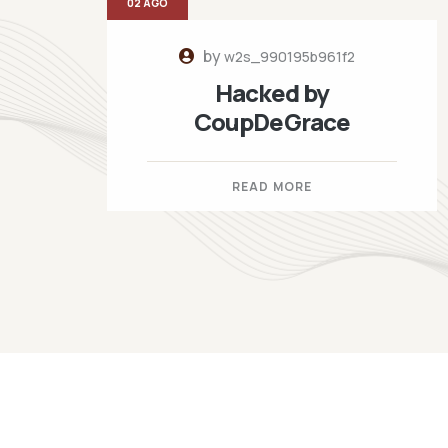
02 AGO
by
w2s_990195b961f2
Hacked by
CoupDeGrace
READ MORE