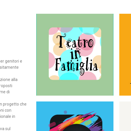
Continua
del teatro all’intera famiglia.
per far condividere e godere
rassegna di teatro concepita
er genitori e
Teatro In Famiglia è una
positamente
Teatro in famiglia
zione alla
roposti
rme di
un progetto che
oni con
ionale in
Continua
ova sul