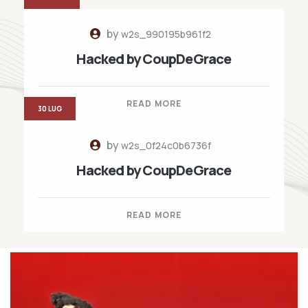
by
w2s_990195b961f2
Hacked by CoupDeGrace
READ MORE
30 LUG
by
w2s_0f24c0b6736f
Hacked by CoupDeGrace
READ MORE