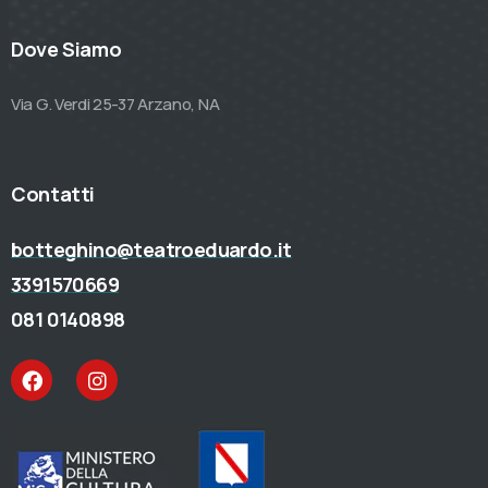
Dove Siamo
Via G. Verdi 25-37 Arzano, NA
Contatti
botteghino@teatroeduardo.it
3391570669
081 0140898