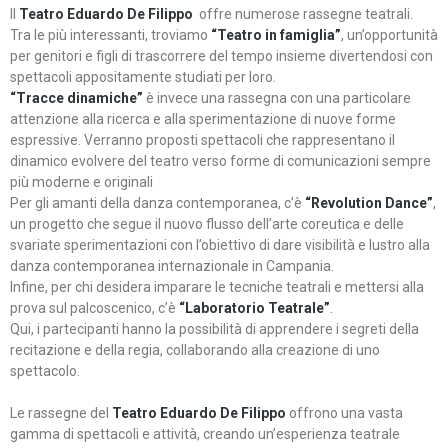
Il
Teatro Eduardo De Filippo
offre numerose rassegne teatrali.
Tra le più interessanti, troviamo
“Teatro in famiglia”
, un’opportunità
per genitori e figli di trascorrere del tempo insieme divertendosi con
spettacoli appositamente studiati per loro.
“Tracce dinamiche”
è invece una rassegna con una particolare
attenzione alla ricerca e alla sperimentazione di nuove forme
espressive. Verranno proposti spettacoli che rappresentano il
dinamico evolvere del teatro verso forme di comunicazioni sempre
più moderne e originali
Per gli amanti della danza contemporanea, c’è
“Revolution Dance”
,
un progetto che segue il nuovo flusso dell’arte coreutica e delle
svariate sperimentazioni con l’obiettivo di dare visibilità e lustro alla
danza contemporanea internazionale in Campania.
Infine, per chi desidera imparare le tecniche teatrali e mettersi alla
prova sul palcoscenico, c’è
“Laboratorio Teatrale”
.
Qui, i partecipanti hanno la possibilità di apprendere i segreti della
recitazione e della regia, collaborando alla creazione di uno
spettacolo.
Le rassegne del
Teatro Eduardo De Filippo
offrono una vasta
gamma di spettacoli e attività, creando un’esperienza teatrale