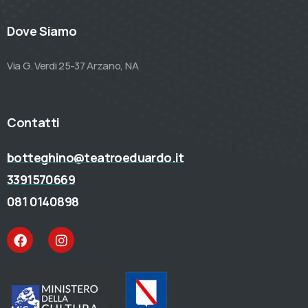
Dove Siamo
Via G. Verdi 25-37 Arzano, NA
Contatti
botteghino@teatroeduardo.it
3391570669
081 0140898