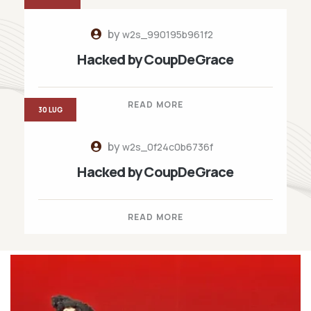
by
w2s_990195b961f2
Hacked by CoupDeGrace
READ MORE
30 LUG
by
w2s_0f24c0b6736f
Hacked by CoupDeGrace
READ MORE