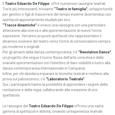
Il
Teatro Eduardo De Filippo
offre numerose rassegne teatrali.
Tra le più interessanti, troviamo
“Teatro in famiglia”
, un’opportunità
per genitori e figli di trascorrere del tempo insieme divertendosi con
spettacoli appositamente studiati per loro.
“Tracce dinamiche”
è invece una rassegna con una particolare
attenzione alla ricerca e alla sperimentazione di nuove forme
espressive. Verranno proposti spettacoli che rappresentano il
dinamico evolvere del teatro verso forme di comunicazioni sempre
più moderne e originali
Per gli amanti della danza contemporanea, c’è
“Revolution Dance”
,
un progetto che segue il nuovo flusso dell’arte coreutica e delle
svariate sperimentazioni con l’obiettivo di dare visibilità e lustro alla
danza contemporanea internazionale in Campania.
Infine, per chi desidera imparare le tecniche teatrali e mettersi alla
prova sul palcoscenico, c’è
“Laboratorio Teatrale”
.
Qui, i partecipanti hanno la possibilità di apprendere i segreti della
recitazione e della regia, collaborando alla creazione di uno
spettacolo.
Le rassegne del
Teatro Eduardo De Filippo
offrono una vasta
gamma di spettacoli e attività, creando un’esperienza teatrale