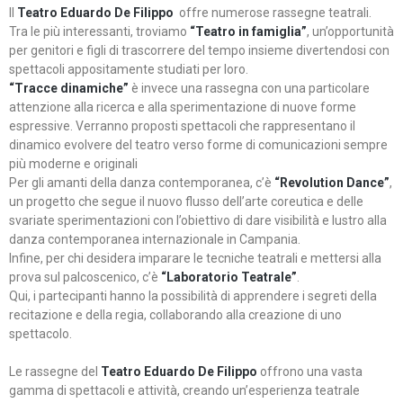
Il
Teatro Eduardo De Filippo
offre numerose rassegne teatrali.
Tra le più interessanti, troviamo
“Teatro in famiglia”
, un’opportunità
per genitori e figli di trascorrere del tempo insieme divertendosi con
spettacoli appositamente studiati per loro.
“Tracce dinamiche”
è invece una rassegna con una particolare
attenzione alla ricerca e alla sperimentazione di nuove forme
espressive. Verranno proposti spettacoli che rappresentano il
dinamico evolvere del teatro verso forme di comunicazioni sempre
più moderne e originali
Per gli amanti della danza contemporanea, c’è
“Revolution Dance”
,
un progetto che segue il nuovo flusso dell’arte coreutica e delle
svariate sperimentazioni con l’obiettivo di dare visibilità e lustro alla
danza contemporanea internazionale in Campania.
Infine, per chi desidera imparare le tecniche teatrali e mettersi alla
prova sul palcoscenico, c’è
“Laboratorio Teatrale”
.
Qui, i partecipanti hanno la possibilità di apprendere i segreti della
recitazione e della regia, collaborando alla creazione di uno
spettacolo.
Le rassegne del
Teatro Eduardo De Filippo
offrono una vasta
gamma di spettacoli e attività, creando un’esperienza teatrale