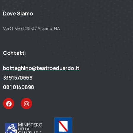
Dove Siamo
Via G. Verdi 25-37 Arzano, NA
Contatti
botteghino@teatroeduardo.it
3391570669
081 0140898