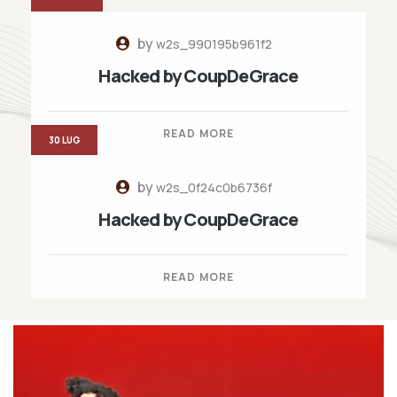
by
w2s_990195b961f2
Hacked by CoupDeGrace
READ MORE
30 LUG
by
w2s_0f24c0b6736f
Hacked by CoupDeGrace
READ MORE