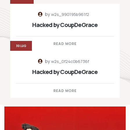
by
w2s_990195b961f2
Hacked by CoupDeGrace
READ MORE
30 LUG
by
w2s_0f24c0b6736f
Hacked by CoupDeGrace
READ MORE