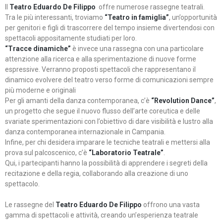
Il
Teatro Eduardo De Filippo
offre numerose rassegne teatrali.
Tra le più interessanti, troviamo
“Teatro in famiglia”
, un’opportunità
per genitori e figli di trascorrere del tempo insieme divertendosi con
spettacoli appositamente studiati per loro.
“Tracce dinamiche”
è invece una rassegna con una particolare
attenzione alla ricerca e alla sperimentazione di nuove forme
espressive. Verranno proposti spettacoli che rappresentano il
dinamico evolvere del teatro verso forme di comunicazioni sempre
più moderne e originali
Per gli amanti della danza contemporanea, c’è
“Revolution Dance”
,
un progetto che segue il nuovo flusso dell’arte coreutica e delle
svariate sperimentazioni con l’obiettivo di dare visibilità e lustro alla
danza contemporanea internazionale in Campania.
Infine, per chi desidera imparare le tecniche teatrali e mettersi alla
prova sul palcoscenico, c’è
“Laboratorio Teatrale”
.
Qui, i partecipanti hanno la possibilità di apprendere i segreti della
recitazione e della regia, collaborando alla creazione di uno
spettacolo.
Le rassegne del
Teatro Eduardo De Filippo
offrono una vasta
gamma di spettacoli e attività, creando un’esperienza teatrale