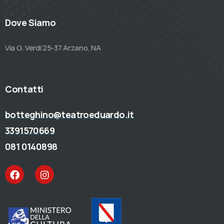
Dove Siamo
Via G. Verdi 25-37 Arzano, NA
Contatti
botteghino@teatroeduardo.it
3391570669
081 0140898