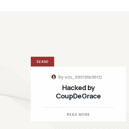
02 AGO
by
w2s_990195b961f2
Hacked by
CoupDeGrace
READ MORE