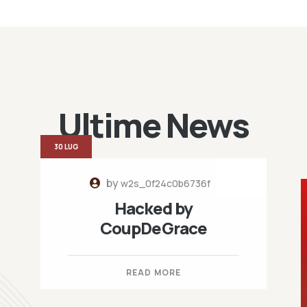
Ultime News
30 LUG
by
w2s_0f24c0b6736f
Hacked by
CoupDeGrace
READ MORE