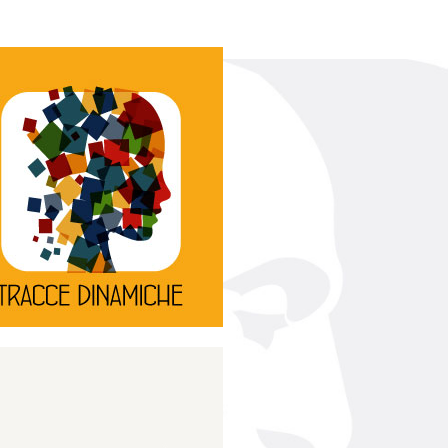
Continua
d’innovazione e sperimentale.
rassegna di teatro
Tracce Dinamiche è una
Tracce dinamiche
Continua