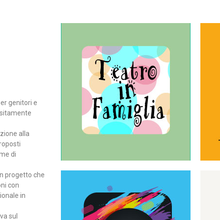
Continua
del teatro all’intera famiglia.
per far condividere e godere
rassegna di teatro concepita
er genitori e
Teatro In Famiglia è una
positamente
Teatro in famiglia
zione alla
roposti
rme di
un progetto che
oni con
ionale in
Continua
ova sul