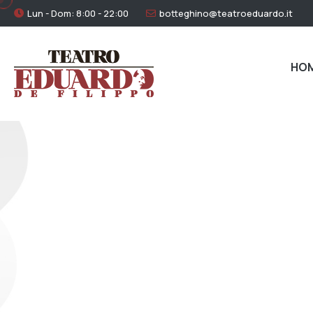
Lun - Dom: 8:00 - 22:00
botteghino@teatroeduardo.it
HO