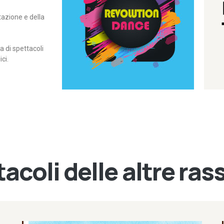
itazione e della
contemporanea – I Edizione
Rassegna di danza
Revolution Dance
di spettacoli
ci.
acoli delle altre ra