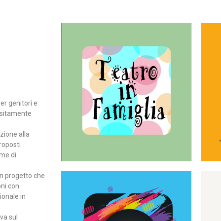
Continua
del teatro all’intera famiglia.
per far condividere e godere
rassegna di teatro concepita
er genitori e
Teatro In Famiglia è una
positamente
Teatro in famiglia
zione alla
roposti
rme di
un progetto che
oni con
ionale in
Continua
ova sul