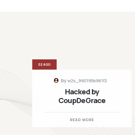
02 AGO
by
w2s_990195b961f2
Hacked by
CoupDeGrace
READ MORE