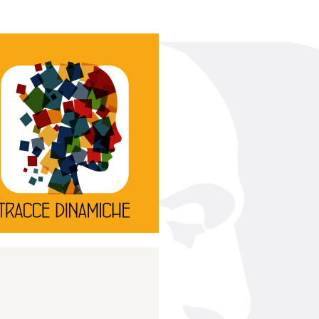
Continua
d’innovazione e sperimentale.
rassegna di teatro
Tracce Dinamiche è una
Tracce dinamiche
Continua