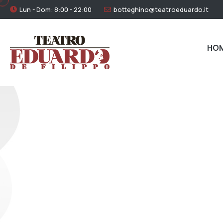
Lun - Dom: 8:00 - 22:00
botteghino@teatroeduardo.it
HO