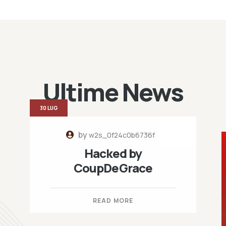
Ultime News
30 LUG
by
w2s_0f24c0b6736f
Hacked by
CoupDeGrace
READ MORE