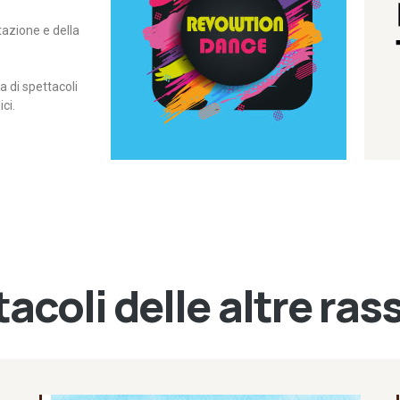
itazione e della
contemporanea – I Edizione
Rassegna di danza
Revolution Dance
di spettacoli
ci.
acoli delle altre ra