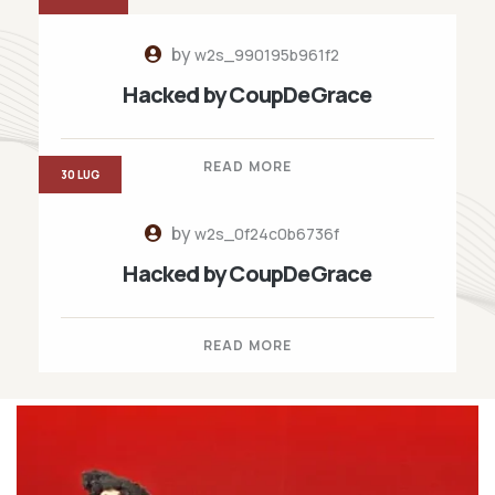
by
w2s_990195b961f2
Hacked by CoupDeGrace
READ MORE
30 LUG
by
w2s_0f24c0b6736f
Hacked by CoupDeGrace
READ MORE