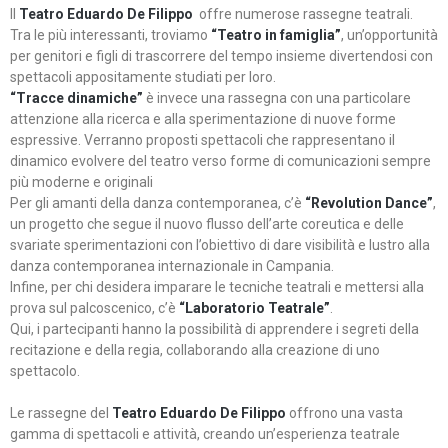
Il
Teatro Eduardo De Filippo
offre numerose rassegne teatrali.
Tra le più interessanti, troviamo
“Teatro in famiglia”
, un’opportunità
per genitori e figli di trascorrere del tempo insieme divertendosi con
spettacoli appositamente studiati per loro.
“Tracce dinamiche”
è invece una rassegna con una particolare
attenzione alla ricerca e alla sperimentazione di nuove forme
espressive. Verranno proposti spettacoli che rappresentano il
dinamico evolvere del teatro verso forme di comunicazioni sempre
più moderne e originali
Per gli amanti della danza contemporanea, c’è
“Revolution Dance”
,
un progetto che segue il nuovo flusso dell’arte coreutica e delle
svariate sperimentazioni con l’obiettivo di dare visibilità e lustro alla
danza contemporanea internazionale in Campania.
Infine, per chi desidera imparare le tecniche teatrali e mettersi alla
prova sul palcoscenico, c’è
“Laboratorio Teatrale”
.
Qui, i partecipanti hanno la possibilità di apprendere i segreti della
recitazione e della regia, collaborando alla creazione di uno
spettacolo.
Le rassegne del
Teatro Eduardo De Filippo
offrono una vasta
gamma di spettacoli e attività, creando un’esperienza teatrale