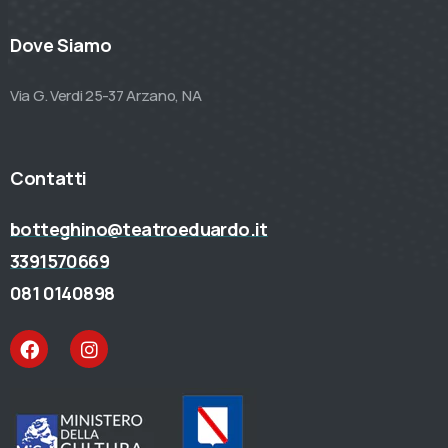
Dove Siamo
Via G. Verdi 25-37 Arzano, NA
Contatti
botteghino@teatroeduardo.it
3391570669
081 0140898