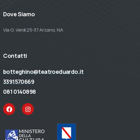
Dove Siamo
Via G. Verdi 25-37 Arzano, NA
Contatti
botteghino@teatroeduardo.it
3391570669
081 0140898