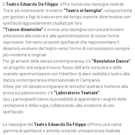
Il
Teatro Eduardo De Filippo
offre numerose rassegne teatrali.
Tra le più interessanti, troviamo
“Teatro in famiglia”
, un’opportunità
per genitori e figli di trascorrere del tempo insieme divertendosi con
spettacoli appositamente studiati per loro.
“Tracce dinamiche”
è invece una rassegna con una particolare
attenzione alla ricerca e alla sperimentazione di nuove forme
espressive. Verranno proposti spettacoli che rappresentano il
dinamico evolvere del teatro verso forme di comunicazioni sempre
più moderne e originali
Per gli amanti della danza contemporanea, c’è
“Revolution Dance”
,
un progetto che segue il nuovo flusso dell’arte coreutica e delle
svariate sperimentazioni con l’obiettivo di dare visibilità e lustro alla
danza contemporanea internazionale in Campania.
Infine, per chi desidera imparare le tecniche teatrali e mettersi alla
prova sul palcoscenico, c’è
“Laboratorio Teatrale”
.
Qui, i partecipanti hanno la possibilità di apprendere i segreti della
recitazione e della regia, collaborando alla creazione di uno
spettacolo.
Le rassegne del
Teatro Eduardo De Filippo
offrono una vasta
gamma di spettacoli e attività, creando un’esperienza teatrale