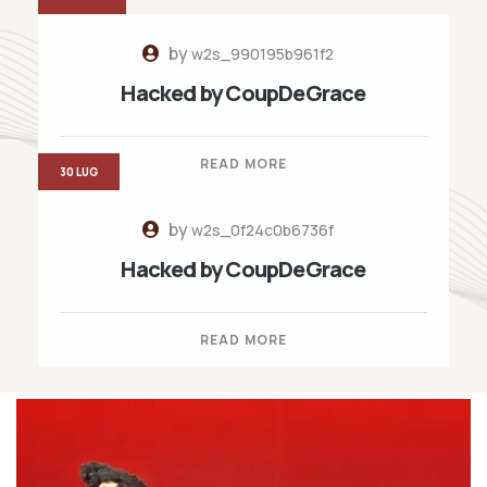
by
w2s_990195b961f2
Hacked by CoupDeGrace
READ MORE
30 LUG
by
w2s_0f24c0b6736f
Hacked by CoupDeGrace
READ MORE