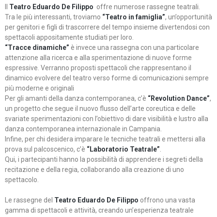
Il
Teatro Eduardo De Filippo
offre numerose rassegne teatrali.
Tra le più interessanti, troviamo
“Teatro in famiglia”
, un’opportunità
per genitori e figli di trascorrere del tempo insieme divertendosi con
spettacoli appositamente studiati per loro.
“Tracce dinamiche”
è invece una rassegna con una particolare
attenzione alla ricerca e alla sperimentazione di nuove forme
espressive. Verranno proposti spettacoli che rappresentano il
dinamico evolvere del teatro verso forme di comunicazioni sempre
più moderne e originali
Per gli amanti della danza contemporanea, c’è
“Revolution Dance”
,
un progetto che segue il nuovo flusso dell’arte coreutica e delle
svariate sperimentazioni con l’obiettivo di dare visibilità e lustro alla
danza contemporanea internazionale in Campania.
Infine, per chi desidera imparare le tecniche teatrali e mettersi alla
prova sul palcoscenico, c’è
“Laboratorio Teatrale”
.
Qui, i partecipanti hanno la possibilità di apprendere i segreti della
recitazione e della regia, collaborando alla creazione di uno
spettacolo.
Le rassegne del
Teatro Eduardo De Filippo
offrono una vasta
gamma di spettacoli e attività, creando un’esperienza teatrale