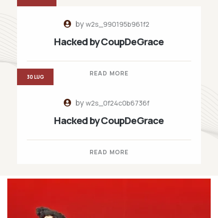
by
w2s_990195b961f2
Hacked by CoupDeGrace
READ MORE
30 LUG
by
w2s_0f24c0b6736f
Hacked by CoupDeGrace
READ MORE