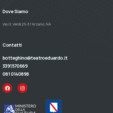
Dove Siamo
Via G. Verdi 25-37 Arzano, NA
Contatti
botteghino@teatroeduardo.it
3391570669
081 0140898