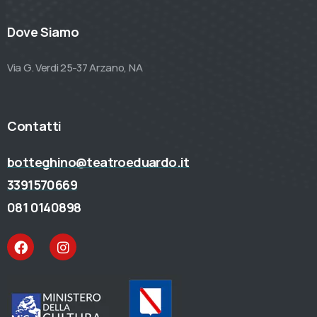
Dove Siamo
Via G. Verdi 25-37 Arzano, NA
Contatti
botteghino@teatroeduardo.it
3391570669
081 0140898