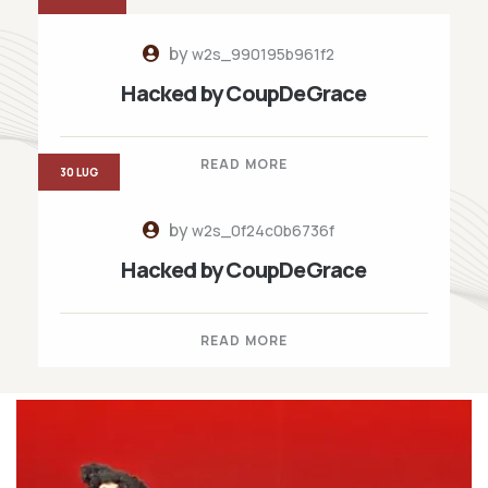
by
w2s_990195b961f2
Hacked by CoupDeGrace
READ MORE
30 LUG
by
w2s_0f24c0b6736f
Hacked by CoupDeGrace
READ MORE