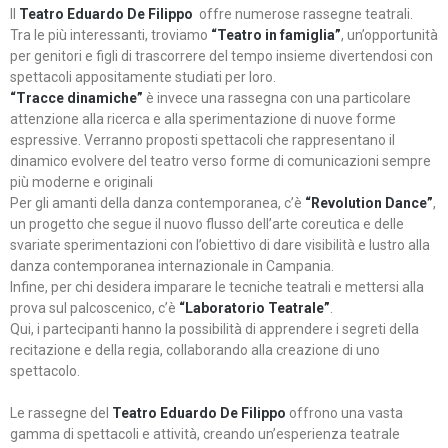
Il
Teatro Eduardo De Filippo
offre numerose rassegne teatrali.
Tra le più interessanti, troviamo
“Teatro in famiglia”
, un’opportunità
per genitori e figli di trascorrere del tempo insieme divertendosi con
spettacoli appositamente studiati per loro.
“Tracce dinamiche”
è invece una rassegna con una particolare
attenzione alla ricerca e alla sperimentazione di nuove forme
espressive. Verranno proposti spettacoli che rappresentano il
dinamico evolvere del teatro verso forme di comunicazioni sempre
più moderne e originali
Per gli amanti della danza contemporanea, c’è
“Revolution Dance”
,
un progetto che segue il nuovo flusso dell’arte coreutica e delle
svariate sperimentazioni con l’obiettivo di dare visibilità e lustro alla
danza contemporanea internazionale in Campania.
Infine, per chi desidera imparare le tecniche teatrali e mettersi alla
prova sul palcoscenico, c’è
“Laboratorio Teatrale”
.
Qui, i partecipanti hanno la possibilità di apprendere i segreti della
recitazione e della regia, collaborando alla creazione di uno
spettacolo.
Le rassegne del
Teatro Eduardo De Filippo
offrono una vasta
gamma di spettacoli e attività, creando un’esperienza teatrale