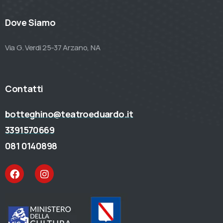
Dove Siamo
Via G. Verdi 25-37 Arzano, NA
Contatti
botteghino@teatroeduardo.it
3391570669
081 0140898