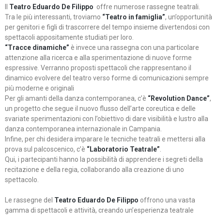
Il
Teatro Eduardo De Filippo
offre numerose rassegne teatrali.
Tra le più interessanti, troviamo
“Teatro in famiglia”
, un’opportunità
per genitori e figli di trascorrere del tempo insieme divertendosi con
spettacoli appositamente studiati per loro.
“Tracce dinamiche”
è invece una rassegna con una particolare
attenzione alla ricerca e alla sperimentazione di nuove forme
espressive. Verranno proposti spettacoli che rappresentano il
dinamico evolvere del teatro verso forme di comunicazioni sempre
più moderne e originali
Per gli amanti della danza contemporanea, c’è
“Revolution Dance”
,
un progetto che segue il nuovo flusso dell’arte coreutica e delle
svariate sperimentazioni con l’obiettivo di dare visibilità e lustro alla
danza contemporanea internazionale in Campania.
Infine, per chi desidera imparare le tecniche teatrali e mettersi alla
prova sul palcoscenico, c’è
“Laboratorio Teatrale”
.
Qui, i partecipanti hanno la possibilità di apprendere i segreti della
recitazione e della regia, collaborando alla creazione di uno
spettacolo.
Le rassegne del
Teatro Eduardo De Filippo
offrono una vasta
gamma di spettacoli e attività, creando un’esperienza teatrale