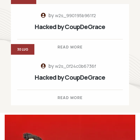
by
w2s_990195b961f2
Hacked by CoupDeGrace
READ MORE
30 LUG
by
w2s_0f24c0b6736f
Hacked by CoupDeGrace
READ MORE