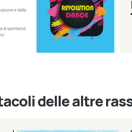
itazione e della
contemporanea – I Edizione
Rassegna di danza
Revolution Dance
di spettacoli
ci.
acoli delle altre ra