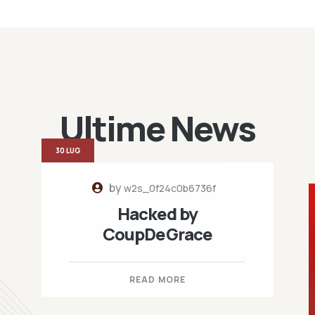
Ultime News
30 LUG
by
w2s_0f24c0b6736f
Hacked by
CoupDeGrace
READ MORE