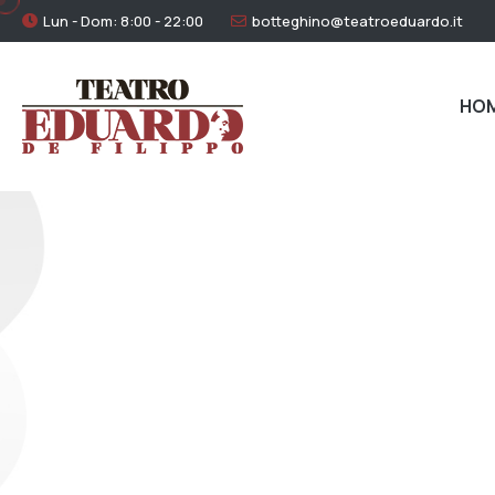
Lun - Dom: 8:00 - 22:00
botteghino@teatroeduardo.it
HO