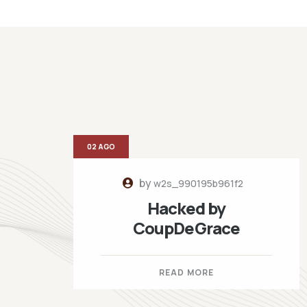
02 AGO
by
w2s_990195b961f2
Hacked by
CoupDeGrace
READ MORE