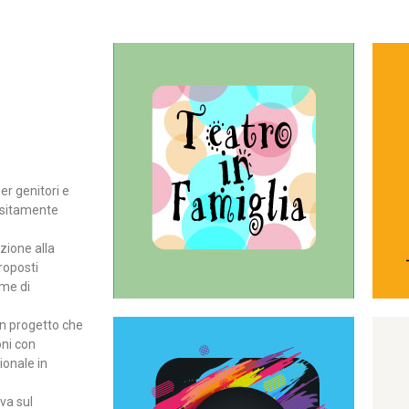
Continua
del teatro all’intera famiglia.
per far condividere e godere
rassegna di teatro concepita
er genitori e
Teatro In Famiglia è una
positamente
Teatro in famiglia
zione alla
roposti
rme di
un progetto che
oni con
ionale in
Continua
ova sul