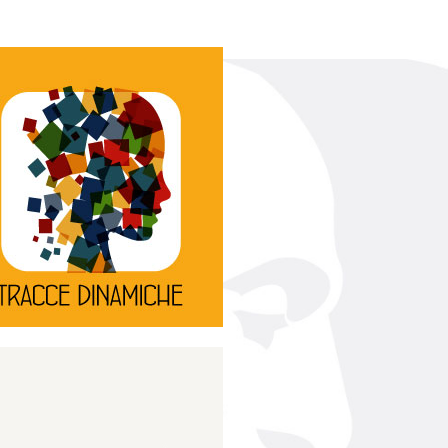
Continua
d’innovazione e sperimentale.
rassegna di teatro
Tracce Dinamiche è una
Tracce dinamiche
Continua