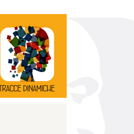
Continua
d’innovazione e sperimentale.
rassegna di teatro
Tracce Dinamiche è una
Tracce dinamiche
Continua