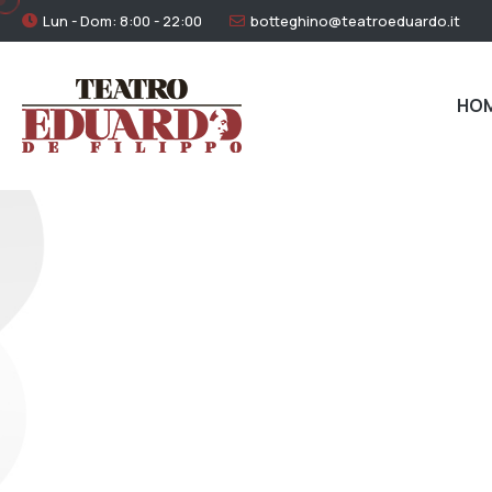
Lun - Dom: 8:00 - 22:00
botteghino@teatroeduardo.it
HO