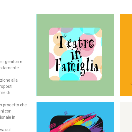
Continua
del teatro all’intera famiglia.
per far condividere e godere
rassegna di teatro concepita
er genitori e
Teatro In Famiglia è una
positamente
Teatro in famiglia
zione alla
roposti
rme di
un progetto che
oni con
ionale in
Continua
ova sul