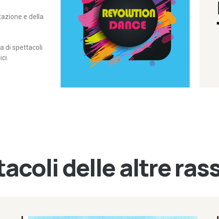
itazione e della
contemporanea – I Edizione
Rassegna di danza
Revolution Dance
di spettacoli
ci.
acoli delle altre ra