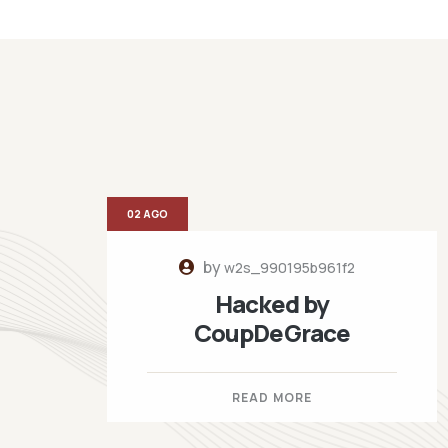
02 AGO
by
w2s_990195b961f2
Hacked by
CoupDeGrace
READ MORE