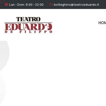
Lun - Dom: 8:00 - 22:00
botteghino@teatroeduardo.it
HO