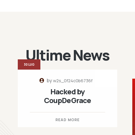
Ultime News
30 LUG
by
w2s_0f24c0b6736f
Hacked by
CoupDeGrace
READ MORE