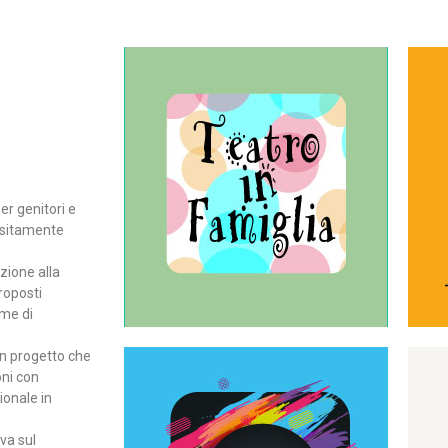
Continua
del teatro all’intera famiglia.
per far condividere e godere
rassegna di teatro concepita
er genitori e
Teatro In Famiglia è una
positamente
Teatro in famiglia
zione alla
roposti
rme di
un progetto che
oni con
ionale in
Continua
ova sul