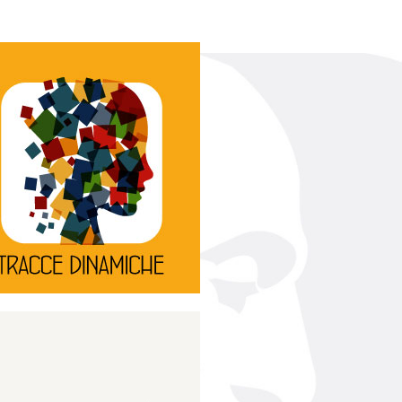
Continua
d’innovazione e sperimentale.
rassegna di teatro
Tracce Dinamiche è una
Tracce dinamiche
Continua