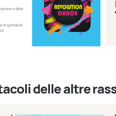
itazione e della
contemporanea – I Edizione
Rassegna di danza
Revolution Dance
di spettacoli
ci.
acoli delle altre ra