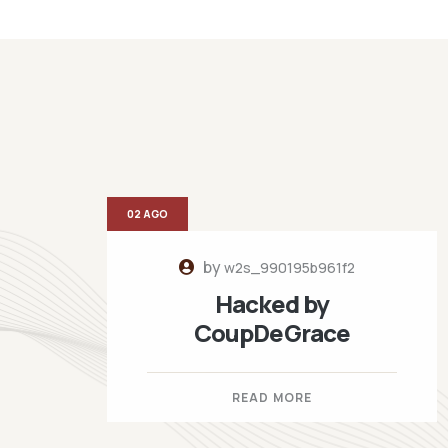
02 AGO
by
w2s_990195b961f2
Hacked by
CoupDeGrace
READ MORE